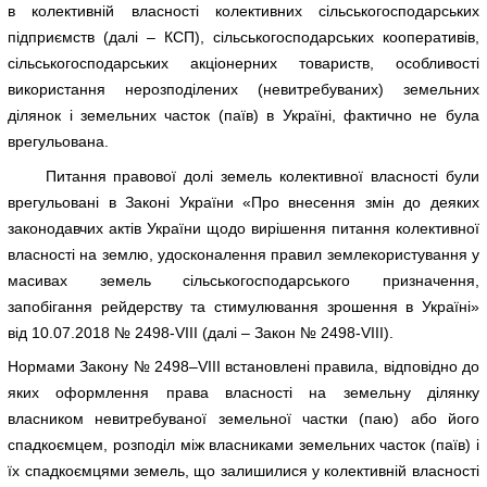
в колективній власності колективних сільськогосподарських
підприємств (далі – КСП), сільськогосподарських кооперативів,
сільськогосподарських акціонерних товариств, особливості
використання нерозподілених (невитребуваних) земельних
ділянок і земельних часток (паїв) в Україні, фактично не була
врегульована.
Питання правової долі земель колективної власності були
врегульовані в Законі України «Про внесення змін до деяких
законодавчих актів України щодо вирішення питання колективної
власності на землю, удосконалення правил землекористування у
масивах земель сільськогосподарського призначення,
запобігання рейдерству та стимулювання зрошення в Україні»
від 10.07.2018 № 2498-VІІІ (далі – Закон № 2498-VІІІ).
Нормами Закону № 2498–VІІІ встановлені правила, відповідно до
яких оформлення права власності на земельну ділянку
власником невитребуваної земельної частки (паю) або його
спадкоємцем, розподіл між власниками земельних часток (паїв) і
їх спадкоємцями земель, що залишилися у колективній власності