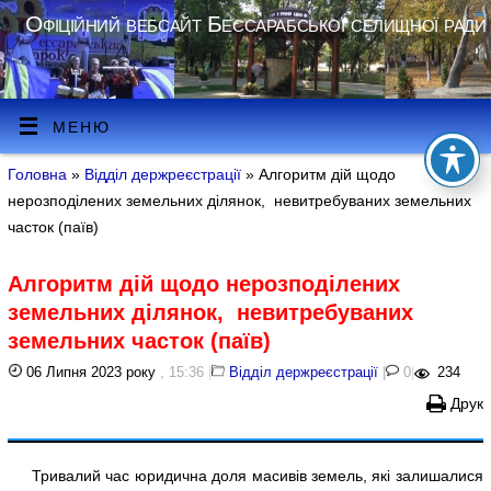
Офіційний вебсайт Бессарабської селищної ради
МЕНЮ
Головна
»
Відділ держреєстрації
» Алгоритм дій щодо
нерозподілених земельних ділянок, невитребуваних земельних
часток (паїв)
Алгоритм дій щодо нерозподілених
земельних ділянок, невитребуваних
земельних часток (паїв)
06 Липня 2023 року
, 15:36
|
Відділ держреєстрації
|
0
|
234
Друк
Тривалий час юридична доля масивів земель, які залишалися