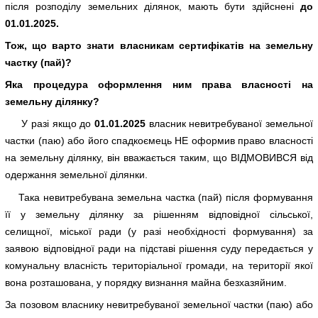
після розподілу земельних ділянок, мають бути здійснені
до
01.01.2025.
Тож, що варто знати власникам сертифікатів на земельну
частку (пай)?
Яка процедура оформлення ним права власності на
земельну ділянку?
У разі якщо до
01.01.2025
власник невитребуваної земельної
частки (паю) або його спадкоємець НЕ оформив право власності
на земельну ділянку, він вважається таким, що ВІДМОВИВСЯ від
одержання земельної ділянки.
Така невитребувана земельна частка (пай) після формування
її у земельну ділянку за рішенням відповідної сільської,
селищної, міської ради (у разі необхідності формування) за
заявою відповідної ради на підставі рішення суду передається у
комунальну власність територіальної громади, на території якої
вона розташована, у порядку визнання майна безхазяйним.
За позовом власнику невитребуваної земельної частки (паю) або