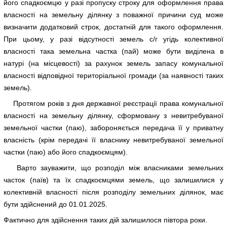
його спадкоємцю у разі пропуску строку для оформлення права
власності на земельну ділянку з поважної причини суд може
визначити додатковий строк, достатній для такого оформлення.
При цьому, у разі відсутності земель с/г угідь колективної
власності така земельна частка (пай) може бути виділена в
натурі (на місцевості) за рахунок земель запасу комунальної
власності відповідної територіальної громади (за наявності таких
земель).
Протягом років з дня державної реєстрації права комунальної
власності на земельну ділянку, сформовану з невитребуваної
земельної частки (паю), забороняється передача її у приватну
власність (крім передачі її власнику невитребуваної земельної
частки (паю) або його спадкоємцям).
Варто зауважити, що розподіл між власниками земельних
часток (паїв) та їх спадкоємцями земель, що залишилися у
колективній власності після розподілу земельних ділянок, має
бути здійснений до 01.01.2025.
Фактично для здійснення таких дій залишилося півтора роки.