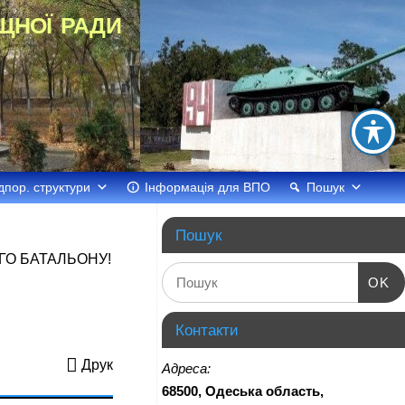
щної ради
дпор. структури
Інформація для ВПО
Пошук
Пошук
ГО БАТАЛЬОНУ!
OK
Контакти
Друк
Адреса:
68500, Одеська область,