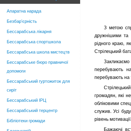
Апаратна нарада
Безбар'єрність
З метою сп
Бессарабська лікарня
дружнішими та п
Бессарабська спортшкола
рідного краю, я
Стрілецький бат
Бессарабська школа мистецтв
Закликаємо 
Бессарабське бюро правничої
перебувають на
допомоги
перебувають на 
Бессарабський гуртожиток для
Стрілецьки
сиріт
громадян, які н
Бессарабський ІРЦ
обліковими спеці
Бессарабський терцентр
служив. Усі буд
рівень мотивації
Бібліотеки громади
Бажаючі вс
Благоустрій