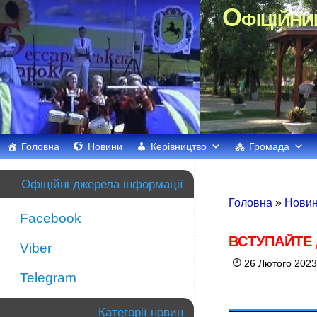
Офіційни
Головна
Новини
Керівництво
Громада
Офіційні джерела інформації
Головна
»
Новин
Facebook
ВСТУПАЙТЕ 
Viber
26 Лютого 2023
Telegram
Категорії новин