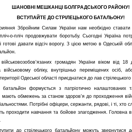
ШАНОВНІ МЕШКАНЦІ БОЛГРАДСЬКОГО РАЙОНУ!
ВСТУПАЙТЕ ДО СТРІЛЕЦЬКОГО БАТАЛЬОНУ!
рияння Збройним Силам України нам необхідно ставати
ліч-о-пліч продовжувати боротьбу. Сьогодні Україна пот
кі готові давати відсіч ворогу. З цією метою в Одеській об
альйон.
військовозобов’язаних громадян України віком від 18 д
 військовому обліку, внутрішньо переміщених осіб, аб
території Одеської області приєднатися до лав стрілецького
й батальйон формується з патріотично налаштованих 
е мають обмежень за станом здоров’я до проходження вій
альностями. Потрібні офіцери, сержанти, рядові, і ті, хто слу
уть проходити навчання та бойове злагодження. Головна 
.
тупити до стрілецького батальйону можуть звернутися д