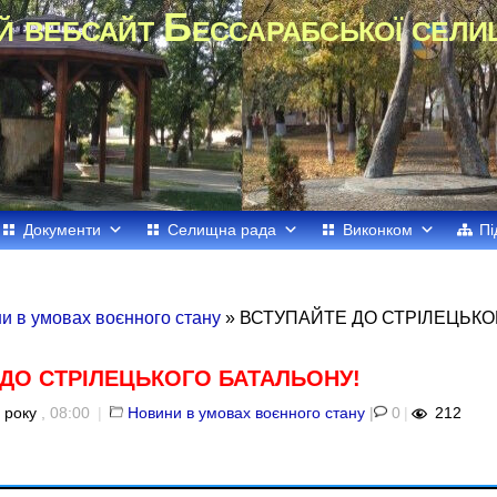
й вебсайт Бессарабської сели
Документи
Селищна рада
Виконком
Пі
и в умовах воєнного стану
» ВСТУПАЙТЕ ДО СТРІЛЕЦЬКО
ДО СТРІЛЕЦЬКОГО БАТАЛЬОНУ!
 року
, 08:00
|
Новини в умовах воєнного стану
|
0
|
212