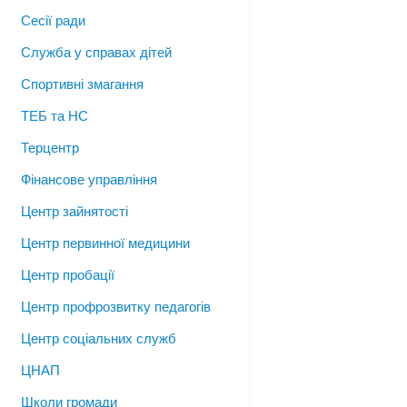
Сесії ради
Служба у справах дітей
Спортивні змагання
ТЕБ та НС
Терцентр
Фінансове управління
Центр зайнятості
Центр первинної медицини
Центр пробації
Центр профрозвитку педагогів
Центр соціальних служб
ЦНАП
Школи громади