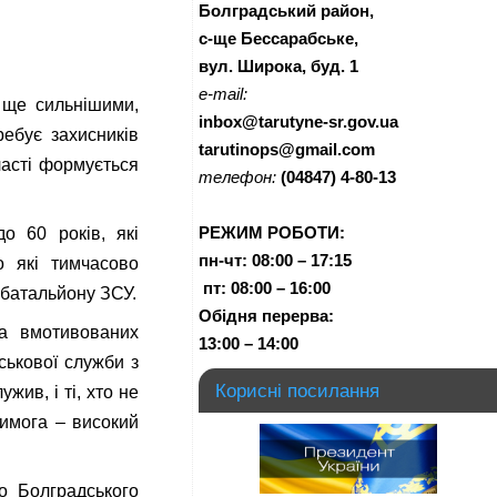
Болградський район,
с-ще Бессарабське,
вул. Широка, буд. 1
e-mail:
 ще сильнішими,
inbox@tarutyne-sr.gov.ua
ребує захисників
tarutinops@gmail.com
ласті формується
телефон:
(04847) 4-80-13
РЕЖИМ РОБОТИ:
о 60 років, які
пн-чт:
08:00 – 17:15
о які тимчасово
п
т:
08:00 – 16:00
 батальйону ЗСУ.
Обідня перерва:
та вмотивованих
13:00 – 14:00
ськової служби з
Корисні посилання
жив, і ті, хто не
вимога – високий
о Болградського