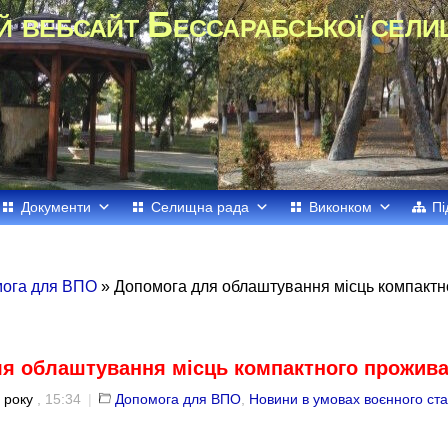
й вебсайт Бессарабської сели
Документи
Селищна рада
Виконком
Пі
ога для ВПО
» Допомога для облаштування місць компакт
ля облаштування місць компактного прожив
 року
, 15:34
|
Допомога для ВПО
,
Новини в умовах воєнного ст