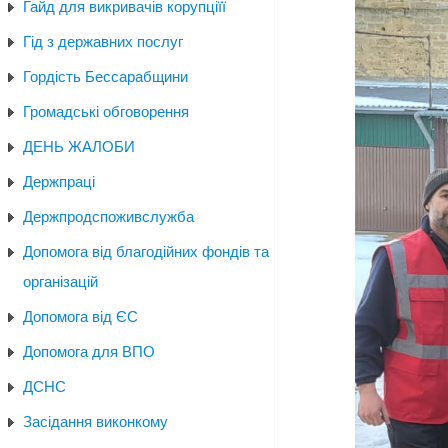
Гайд для викривачів корупціїї
Гід з державних послуг
Гордість Бессарабщини
Громадські обговорення
ДЕНЬ ЖАЛОБИ
Держпраці
Держпродспоживслужба
Допомога від благодійних фондів та
організацій
Допомога від ЄС
Допомога для ВПО
ДСНС
Засідання виконкому