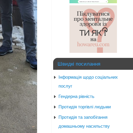
Швидкі посилання
Інформація щодо соціальних
послуг
Гендерна рівність
Протидія торгівлі людьми
Протидія та запобігання
домашньому насильству