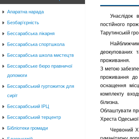
Апаратна нарада
Унаслідок 
Безбар'єрність
постійного прож
Тарутинській гро
Бессарабська лікарня
Найближчим
Бессарабська спортшкола
деокупованих т
Бессарабська школа мистецтв
проживання.
Бессарабське бюро правничої
З метою забезпе
допомоги
проживання до 
оснащення міс
Бессарабський гуртожиток для
комплекту входя
сиріт
білизна.
Бессарабський ІРЦ
Облаштувати пр
Бессарабський терцентр
Хреста Одеської 
Бібліотеки громади
Червоний Х
гуманітарну доп
Благоустрій