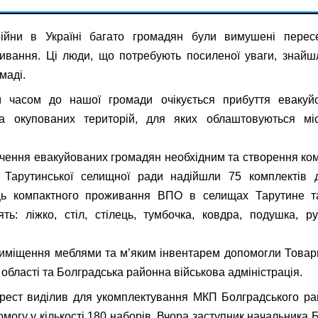
війни в Україні багато громадян були вимушені перес
ивання. Ці люди, що потребують посиленої уваги, знайш
маді.
 часом до нашої громади очікується прибуття евакуй
а окупованих територій, для яких облаштовуються мі
чення евакуйованих громадян необхідним та створення ко
Тарутинської селищної ради надійшли 75 комплектів 
ць компактного проживання ВПО в селищах Тарутине т
ть: ліжко, стіл, стілець, тумбочка, ковдра, подушка, р
иміщення меблями та м’яким інвентарем допомогли Товар
області та Болградська районна військова адміністрація.
рест виділив для укомплектування МКП Болградського ра
омогу у кількості 180 наборів. Вчора заступник начальника 