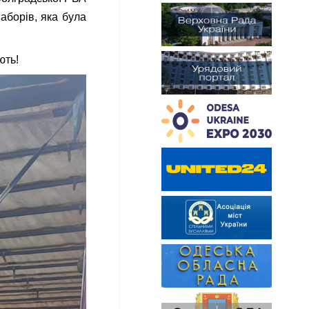
аборів, яка була
ють!