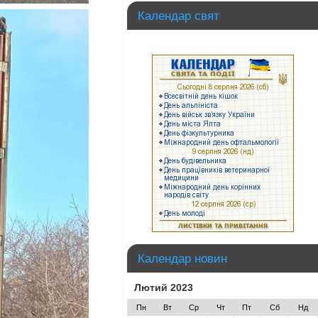
Календар свят
Календар новин
Лютий 2023
Пн
Вт
Ср
Чт
Пт
Сб
Нд