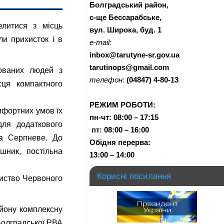
Болградський район,
с-ще Бессарабське,
елитися з місць
вул. Широка, буд. 1
ли прихисток і в
e-mail:
inbox@tarutyne-sr.gov.ua
tarutinops@gmail.com
ованих людей з
телефон:
(04847) 4-80-13
сця компактного
РЕЖИМ РОБОТИ:
мфортних умов їх
пн-чт:
08:00 – 17:15
для додаткового
п
т:
08:00 – 16:00
а Серпневе. До
Обідня перерва:
ушник, постільна
13:00 – 14:00
Корисні посилання
иство Червоного
йону комплексну
Болградської РВА