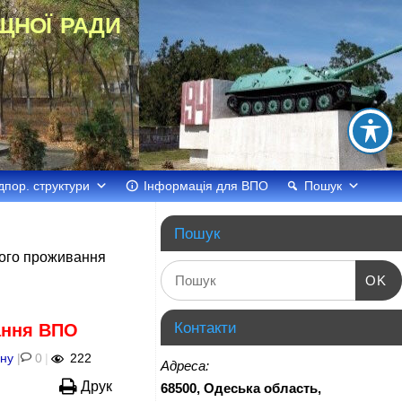
щної ради
дпор. структури
Інформація для ВПО
Пошук
Пошук
ного проживання
OK
Контакти
ання ВПО
ану
|
0
|
222
Адреса:
Друк
68500, Одеська область,