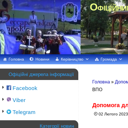
Офіційни
Головна
Новини
Керівництво
Громада
Офіційні джерела інформації
Головна
»
Допом
Facebook
ВПО
Viber
Допомога д
Telegram
02 Лютого 2023
Категорії новин