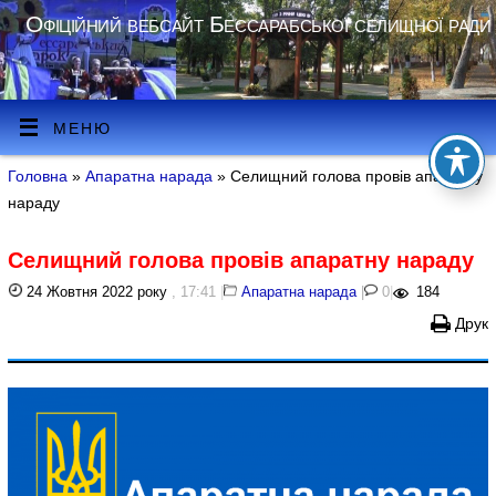
Офіційний вебсайт Бессарабської селищної ради
МЕНЮ
Головна
»
Апаратна нарада
» Селищний голова провів апаратну
нараду
Селищний голова провів апаратну нараду
24 Жовтня 2022 року
, 17:41
|
Апаратна нарада
|
0
|
184
Друк