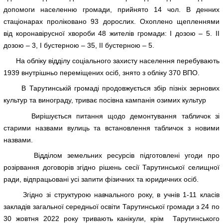
допомоги населенню громади, прийнято 14 чол. В денних
стаціонарах проліковано 93 дорослих. Охоплено щепленнями
від коронавірусної хвороби 48 жителів громади: І дозою – 5. ІІ
дозою – 3, І бустерною – 35, ІІ бустерною – 5.
На обліку відділу соціального захисту населення перебувають
1939 внутрішньо переміщених осіб, знято з обліку 370 ВПО.
В Тарутинській громаді продовжується збір пізніх зернових
культур та винограду, триває посівна кампанія озимих культур
Вирішується питання щодо демонтування табличок зі
старими назвами вулиць та встановлення табличок з новими
назвами.
Відділом земельних ресурсів підготовлені угоди про
розірвання договорів згідно рішень сесії Тарутинської селищної
ради, відпрацьовані усі запити фізичних та юридичних осіб.
Згідно зі структурою навчального року, в учнів 1-11 класів
закладів загальної середньої освіти Тарутинської громади з 24 по
30 жовтня 2022 року тривають канікули, крім Тарутинського