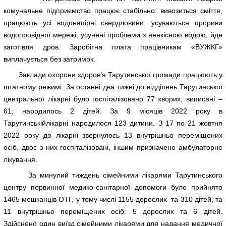
комунальне підприємство працює стабільно: вивозиться сміття,
працюють усі водонапірні свердловини, усуваються прориви
водопровідної мережі, усунені проблеми з неякісною водою, йде
заготівля дров. Заробітна плата працівникам «ВУЖКГ»
виплачується без затримок.
Заклади охорони здоров’я Тарутинської громади працюють у
штатному режимі. За останні два тижні до відділень Тарутинської
центральної лікарні було госпіталізовано 77 хворих, виписані –
61; народилось 2 дітей. За 9 місяців 2022 року в
Тарутинськійлікарні народилося 123 дитини. З 17 по 21 жовтня
2022 року до лікарні звернулось 13 внутрішньо переміщених
осіб, двоє з них госпіталізовані, іншим призначено амбулаторне
лікування.
За минулий тиждень сімейними лікарями Тарутинського
центру первинної медико-санітарної допомоги було прийнято
1465 мешканців ОТГ, у тому числі 1155 дорослих та 310 дітей, та
11 внутрішньо переміщених осіб: 5 дорослих та 6 дітей.
Здійснено один виїзд сімейними лікарями для надання медичної