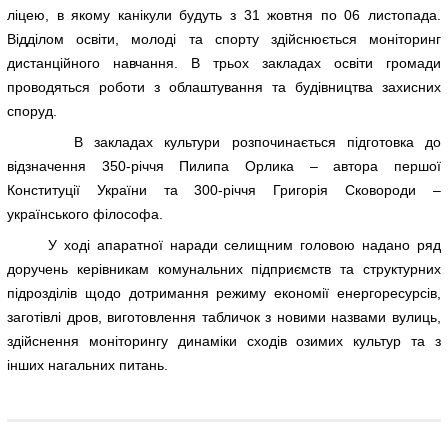
ліцею, в якому канікули будуть з 31 жовтня по 06 листопада.
Відділом освіти, молоді та спорту здійснюється моніторинг
дистанційного навчання. В трьох закладах освіти громади
проводяться роботи з облаштування та будівництва захисних
споруд.
В закладах культури розпочинається підготовка до
відзначення 350-річчя Пилипа Орлика – автора першої
Конституції України та 300-річчя Григорія Сковороди –
українського філософа.
У ході апаратної наради селищним головою надано ряд
доручень керівникам комунальних підприємств та структурних
підрозділів щодо дотримання режиму економії енергоресурсів,
заготівлі дров, виготовлення табличок з новими назвами вулиць,
здійснення моніторингу динаміки сходів озимих культур та з
інших нагальних питань.