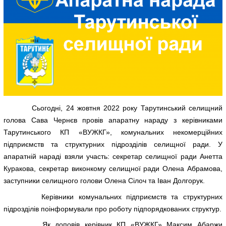
Сьогодні, 24 жовтня 2022 року Тарутинський селищний
голова Сава Чернєв провів апаратну нараду з керівниками
Тарутинського КП «ВУЖКГ», комунальних некомерційних
підприємств та структурних підрозділів селищної ради. У
апаратній нараді взяли участь: секретар селищної ради Анетта
Куракова, секретар виконкому селищної ради Олена Абрамова,
заступники селищного голови Олена Сілоч та Іван Долгорук.
Керівники комунальних підприємств та структурних
підрозділів поінформували про роботу підпорядкованих структур.
Як доповів керівник КП «ВУЖКГ» Максим Абаржи