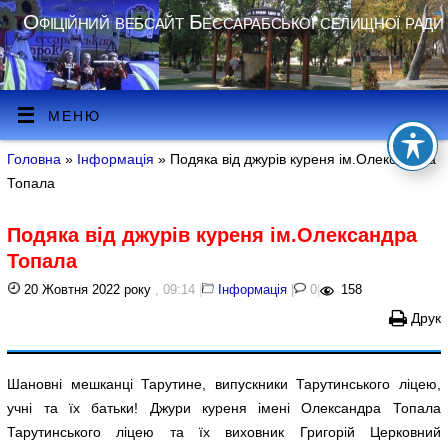
Офіційний вебсайт Бессарабської селищної ради
МЕНЮ
Головна
»
Інформація
» Подяка від джурів куреня ім.Олександра
Топала
Подяка від джурів куреня ім.Олександра
Топала
20 Жовтня 2022 року
, 09:14
|
Інформація
|
0
|
158
Друк
Шановні мешканці Тарутине, випускники Тарутинського ліцею,
учні та їх батьки! Джури куреня імені Олександра Топала
Тарутинського ліцею та їх виховник Григорій Церковний