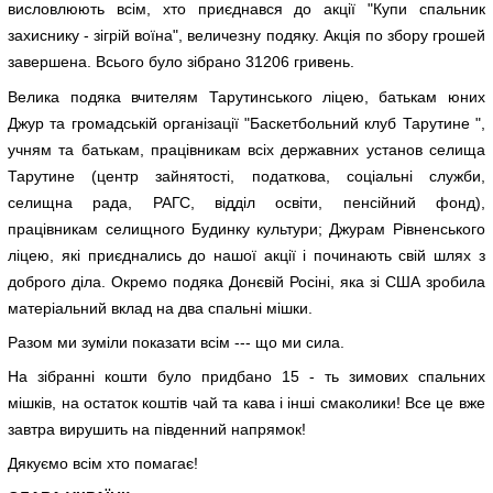
висловлюють всім, хто приєднався до акції "Купи спальник
захиснику - зігрій воїна", величезну подяку. Акція по збору грошей
завершена. Всього було зібрано 31206 гривень.
Велика подяка вчителям Тарутинського ліцею, батькам юних
Джур та громадській організації "Баскетбольний клуб Тарутине ",
учням та батькам, працівникам всіх державних установ селища
Тарутине (центр зайнятості, податкова, соціальні служби,
селищна рада, РАГС, відділ освіти, пенсійний фонд),
працівникам селищного Будинку культури; Джурам Рівненського
ліцею, які приєднались до нашої акції і починають свій шлях з
доброго діла. Окремо подяка Донєвій Росіні, яка зі США зробила
матеріальний вклад на два спальні мішки.
Разом ми зуміли показати всім --- що ми сила.
На зібранні кошти було придбано 15 - ть зимових спальних
мішків, на остаток коштів чай та кава і інші смаколики! Все це вже
завтра вирушить на південний напрямок!
Дякуємо всім хто помагає!