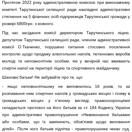
Протягом 2022 року адміністративною комісією при виконавчому
комітеті Тарутинської селищної ради накладені адміністративні
стягнення на 5 фізичних осіб-підприємців Тарутинської громади у
розмірі 6800грн. з кожного.
Під час засідання комісії директором Тарутинського ліцею,
депутатом Тарутинської селищної ради, членом адміністративної
комісії О.Ткаченко, порушено питання стосовно посилення
контролю щодо продажу алкогольних напоїв, тютюнових виробів
молоді та неповнолітнім особам, які у вечірній час вживають
спиртні напої на території ліцею та спортивного майданчику.
Шановні батьки! Не забувайте про те, що:
- якщо неповнолітньому не виповнилось 16 років, то за
розпивання ним спиртних напоїв у громадських місцях і появу в
громадських місцях у п'яному вигляді, правоохоронцями
складається протокол на його батьків за ст. 184 Кодексу України
про адміністративні правопорушення «Невиконання батьками
або особами, що їх замінюють, обов'язків щодо виховання
дітей». Після чого батьків підлітка - правопорушника чекає суд,