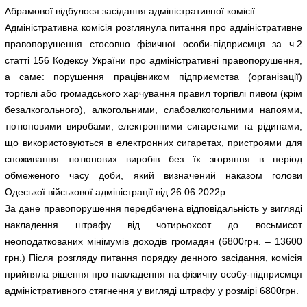
Абрамової відбулося засідання адміністративної комісії.
Адміністративна комісія розглянула питання про адміністративне
правопорушення стосовно фізичної особи-підприємця за ч.2
статті 156 Кодексу України про адміністративні правопорушення,
а саме: порушення працівником підприємства (організації)
торгівлі або громадського харчування правил торгівлі пивом (крім
безалкогольного), алкогольними, слабоалкогольними напоями,
тютюновими виробами, електронними сигаретами та рідинами,
що використовуються в електронних сигаретах, пристроями для
споживання тютюнових виробів без їх згоряння в період
обмеженого часу доби, який визначений наказом голови
Одеської військової адміністрації від 26.06.2022р.
За дане правопорушення передбачена відповідальність у вигляді
накладення штрафу від чотирьохсот до восьмисот
неоподаткованих мінімумів доходів громадян (6800грн. – 13600
грн.) Після розгляду питання порядку денного засідання, комісія
прийняла рішення про накладення на фізичну особу-підприємця
адміністративного стягнення у вигляді штрафу у розмірі 6800грн.