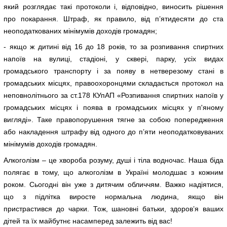
який розглядає такі протоколи і, відповідно, виносить рішення
про покарання. Штраф, як правило, від п’ятидесяти до ста
неоподаткованих мінімумів доходів громадян;
- якщо ж дитині від 16 до 18 років, то за розпивання спиртних
напоїв на вулиці, стадіоні, у сквері, парку, усіх видах
громадського транспорту і за появу в нетверезому стані в
громадських місцях, правоохоронцями складається протокол на
неповнолітнього за ст.178 КУпАП «Розпивання спиртних напоїв у
громадських місцях і поява в громадських місцях у п'яному
вигляді». Таке правопорушення тягне за собою попередження
або накладення штрафу від одного до п’яти неоподатковуваних
мінімумів доходів громадян.
Алкоголізм – це хвороба розуму, душі і тіла водночас. Наша біда
полягає в тому, що алкоголізм в Україні молодшає з кожним
роком. Сьогодні він уже з дитячим обличчям. Важко надіятися,
що з підлітка виросте нормальна людина, якщо він
пристрастився до чарки. Тож, шановні батьки, здоров’я ваших
дітей та їх майбутнє насамперед залежить від вас!