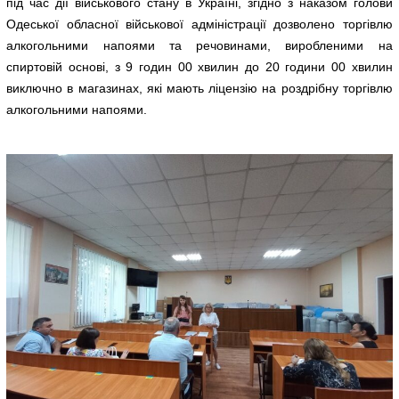
під час дії військового стану в Україні, згідно з наказом голови
Одеської обласної військової адміністрації дозволено торгівлю
алкогольними напоями та речовинами, виробленими на
спиртовій основі, з 9 годин 00 хвилин до 20 години 00 хвилин
виключно в магазинах, які мають ліцензію на роздрібну торгівлю
алкогольними напоями.