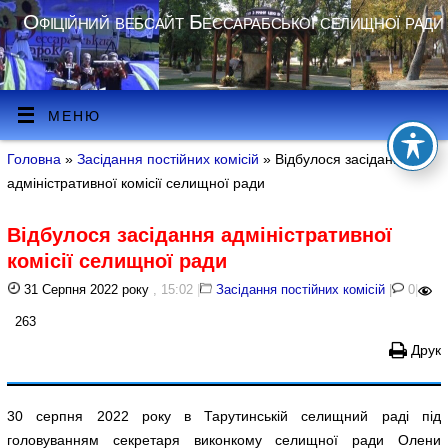
Офіційний вебсайт Бессарабської селищної ради
МЕНЮ
Головна
»
Засідання постійних комісій
» Відбулося засідання
адміністративної комісії селищної ради
Відбулося засідання адміністративної
комісії селищної ради
31 Серпня 2022 року
, 15:02
|
Засідання постійних комісій
|
0
|
263
Друк
30 серпня 2022 року в Тарутинській селищний раді під
головуванням секретаря виконкому селищної ради Олени