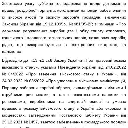
Звертаємо увагу суб’єктів господарювання щодо дотримання
правил роздрібної торгівлі алкогольними напоями, забезпечення
їх високої якості та захисту здоров’я громадян, визначених
Законом України від 19.12.1995р. №481/95-ВР, зі змінами «Про
державне регулювання виробництва і обігу спирту етилового,
коньячного і плодового, алкогольних напоїв, тютюнових виробів,
рідин, що використовуються в електронних сигаретах, та
пального».
Відповідно до п.13 ч.1 ст.8 Закону України «Про правовий режим
військового стану», указами Президента України від 24.02.2022
№64/2022 «Про введення військового стану в Україні», від
24.02.2022 №68/2022 «Про утворення військових адміністрацій,
Порядку заборони торгівлі зброєю, сильнодіючими хімічними і
отруйними речовинами, а також алкогольними напоями та
речовинами, виробленими на спиртовій основі, в умовах
правового режиму військового стану в Україні або окремих її
місцевостях, затвердженим Постановою Кабінету України від
29.12.2021 №1457, з метою забезпечення громадського порядку