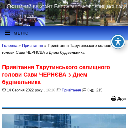
Офіційний вебсайт Бессарабської селищної ради
МЕНЮ
Головна
»
Привітання
» Привітання Тарутинського селищного
голови Сави ЧЕРНЄВА з Днем будівельника
Привітання Тарутинського селищного
голови Сави ЧЕРНЄВА з Днем
будівельника
14 Серпня 2022 року
, 16:16
|
Привітання
|
0
|
215
Друк