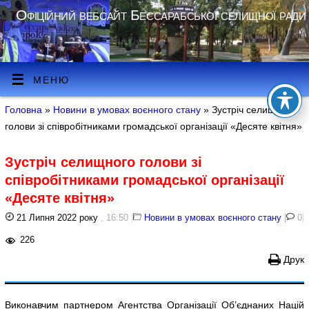
Офіційний вебсайт Бессарабської селищної ради
МЕНЮ
Головна
»
Новини в умовах воєнного стану
» Зустріч селищного
голови зі співробітниками громадської організації «Десяте квітня»
Зустріч селищного голови зі
співробітниками громадської організації
«Десяте квітня»
21 Липня 2022 року
, 16:50
|
Новини в умовах воєнного стану
|
0
|
226
Друк
Виконавчим партнером Агентства Організації Об’єднаних Націй