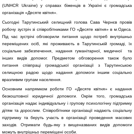
(UNHCR Ukraine) у справах біженців в Україні є громадська
організація «Десяте квітня».
Сьогодні Тарутинський селищний голова Сава Чернєв провів
робочу зустріч зі співробітниками ГО «Десяте квітня» в м.Одеса.
Під час зустрічі обговорили питання щодо потреб внутрішньо
переміщених осіб, які проживають в Тарутинській громаді, їх
соціальне забезпечення, надання гуманітарної, медичної та
інших видів допомог. Предметом обговорення також було
питання співпраці громадської організації з Тарутинською
селищною радою щодо надання допомоги іншим соціально
вразливим групам населення.
Основним напрямком роботи ГО «Десяте квітня» є надання
безкоштовної юридичної допомоги. Окрім того, громадська
організація надає індивідуальну і групову психологічну підтримку
дітям та дорослим. Співробітники організації надають соціальну
підтримку та беруть участь в організації проведення масових
заходів. Отримати будь-яку з вищеназваних видів допомоги
можуть внутрішньо переміщені особи.