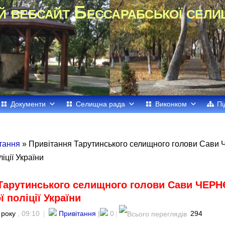
й вебсайт Бессарабської сели
Документи
Селищна рада
Виконком
Пі
тання
» Привітання Тарутинського селищного голови Сави
іції України
Тарутинського селищного голови Сави ЧЕРН
 поліції України
 року
, 09:10
|
Привітання
|
0
|
294