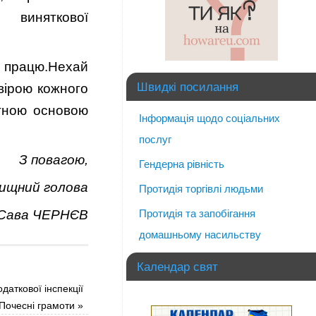
 виняткової
у працю.Нехай
Швидкі посилання
вірою кожного
итною основою
Інформація щодо соціальних
послуг
З повагою,
Гендерна рівність
ищний голова
Протидія торгівлі людьми
Сава ЧЕРНЄВ
Протидія та запобігання
домашньому насильству
Календар свят
даткової інспекції
Почесні грамоти
»