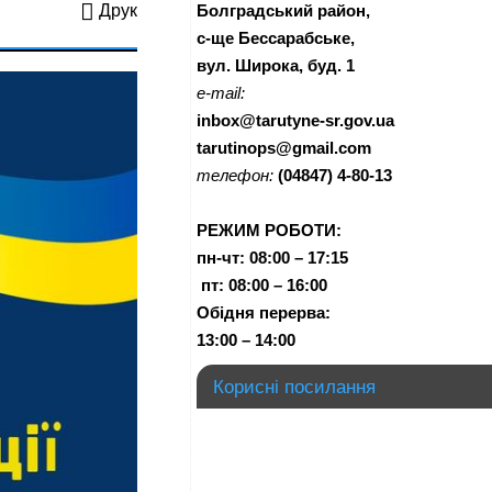
Болградський район,
Друк
с-ще Бессарабське,
вул. Широка, буд. 1
e-mail:
inbox@tarutyne-sr.gov.ua
tarutinops@gmail.com
телефон:
(04847) 4-80-13
РЕЖИМ РОБОТИ:
пн-чт:
08:00 – 17:15
п
т:
08:00 – 16:00
Обідня перерва:
13:00 – 14:00
Корисні посилання