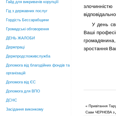
Гайд для викривачів корупціїї
злочинніст
Гід з державних послуг
відповідально
Гордість Бессарабщини
У день св
Громадські обговорення
Ваші професі
ДЕНЬ ЖАЛОБИ
громадянина,
Держпраці
зростання Ва
Держпродспоживслужба
Допомога від благодійних фондів та
організацій
Допомога від ЄС
Допомога для ВПО
ДСНС
«
Привітання Тару
Засідання виконкому
Сави ЧЕРНЄВА з Д