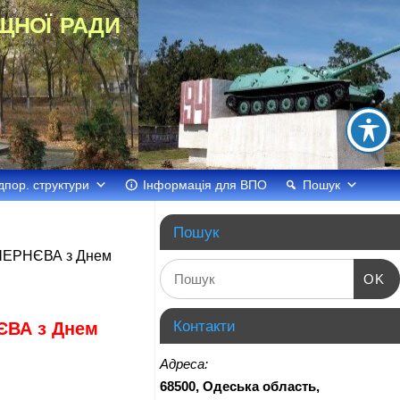
щної ради
дпор. структури
Інформація для ВПО
Пошук
Пошук
 ЧЕРНЄВА з Днем
OK
Контакти
ЄВА з Днем
Адреса:
68500, Одеська область,