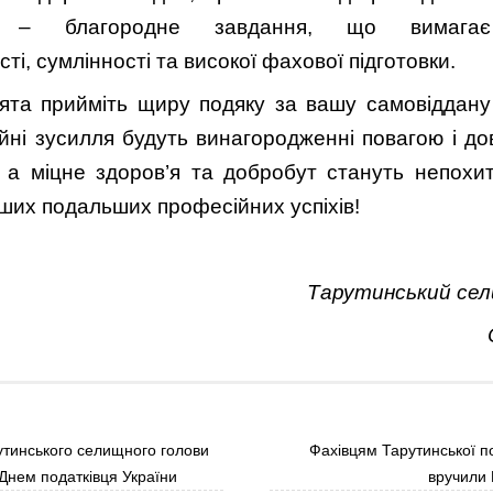
ю – благородне завдання, що вимагає
сті, сумлінності та високої фахової підготовки.
ята прийміть щиру подяку за вашу самовіддан
йні зусилля будуть винагородженні повагою і до
 а міцне здоров’я та добробут стануть непох
ших подальших професійних успіхів!
Тарутинський сел
тинського селищного голови
Фахівцям Тарутинської по
нем податківця України
вручили 