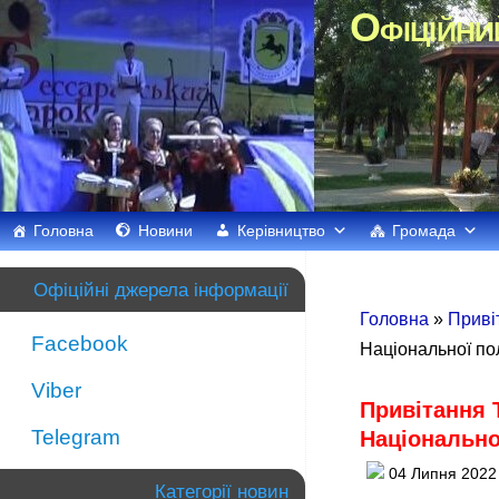
Офіційни
Головна
Новини
Керівництво
Громада
Офіційні джерела інформації
Головна
»
Приві
Facebook
Національної пол
Viber
Привітання 
Telegram
Національної
04 Липня 2022
Категорії новин