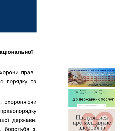
аціональної
хорони прав і
го порядку та
к, охороняючи
а правопорядку
ашої держави.
, боротьба зі