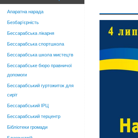
Апаратна нарада
Безбар'єрність
Бессарабська лікарня
Бессарабська спортшкола
Бессарабська школа мистецтв
Бессарабське бюро правничої
допомоги
Бессарабський гуртожиток для
сиріт
Бессарабський ІРЦ
Бессарабський терцентр
Бібліотеки громади
Благоустрій