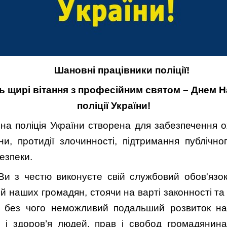
Шановні працівники поліції!
ь щирі вітання з професійним святом – Днем Н
поліції України!
на поліція України створена для забезпечення о
и, протидії злочинності, підтримання публічно
езпеки.
Ви з честю виконуєте свій службовий обов'язо
ій наших громадян, стоячи на варті законності т
і, без чого неможливий подальший розвиток н
 і здоров’я людей, прав і свобод громадянина