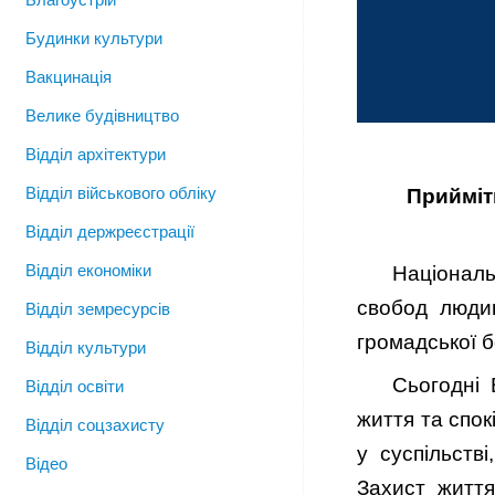
Будинки культури
Вакцинація
Велике будівництво
Відділ архітектури
Відділ військового обліку
Прийміт
Відділ держреєстрації
Відділ економіки
Національ
свобод людин
Відділ земресурсів
громадської б
Відділ культури
Сьогодні 
Відділ освіти
життя та спок
Відділ соцзахисту
у суспільств
Відео
Захист життя