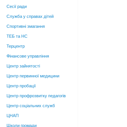
Сесії ради
Служба у справах дітей
Спортивні змагання
ТЕБ та НС
Терцентр
Фінансове управління
Центр зайнятості
Центр первинної медицини
Центр пробації
Центр профрозвитку педагогів
Центр соціальних служб
ЦНАП
Школи громади