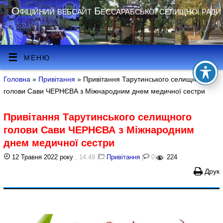
Офіційний вебсайт Бессарабської селищної ради
МЕНЮ
Головна
»
Привітання
» Привітання Тарутинського селищного
голови Сави ЧЕРНЄВА з Міжнародним днем медичної сестри
Привітання Тарутинського селищного
голови Сави ЧЕРНЄВА з Міжнародним
днем медичної сестри
12 Травня 2022 року
, 14:49
|
Привітання
|
0
|
224
Друк