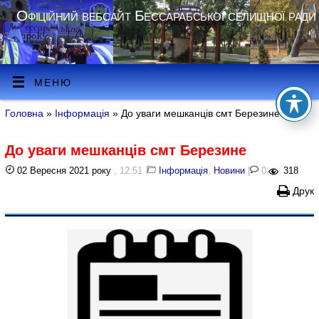
Офіційний вебсайт Бессарабської селищної ради
МЕНЮ
Головна
»
Інформація
» До уваги мешканців смт Березине
До уваги мешканців смт Березине
02 Вересня 2021 року
, 12:51
|
Інформація
,
Новини
|
0
|
318
Друк