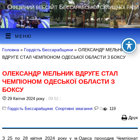
Офіційний вебсайт Бессарабської селищної ради
МЕНЮ
Головна
»
Гордість Бессарабщини
» ОЛЕКСАНДР МЕЛЬНИК
ВДРУГЕ СТАЛ ЧЕМПІОНОМ ОДЕСЬКОЇ ОБЛАСТИ З БОКСУ
ОЛЕКСАНДР МЕЛЬНИК ВДРУГЕ СТАЛ
ЧЕМПІОНОМ ОДЕСЬКОЇ ОБЛАСТИ З
БОКСУ
29 Квітня 2024 року
, 09:52
|
Гордість Бессарабщини
,
Спортивні змагання
|
0
|
119
Друк
З 25 по 28 квітня 2024 року у м.Одеса проходив Чемпіонат