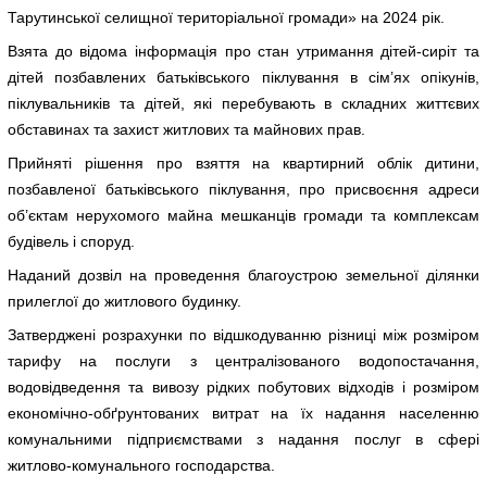
Тарутинської селищної територіальної громади» на 2024 рік.
Взята до відома інформація про стан утримання дітей-сиріт та
дітей позбавлених батьківського піклування в сім’ях опікунів,
піклувальників та дітей, які перебувають в складних життєвих
обставинах та захист житлових та майнових прав.
Прийняті рішення про взяття на квартирний облік дитини,
позбавленої батьківського піклування, про присвоєння адреси
об’єктам нерухомого майна мешканців громади та комплексам
будівель і споруд.
Наданий дозвіл на проведення благоустрою земельної ділянки
прилеглої до житлового будинку.
Затверджені розрахунки по відшкодуванню різниці між розміром
тарифу на послуги з централізованого водопостачання,
водовідведення та вивозу рідких побутових відходів і розміром
економічно-обґрунтованих витрат на їх надання населенню
комунальними підприємствами з надання послуг в сфері
житлово-комунального господарства.