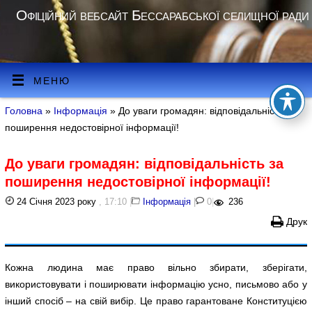
Офіційний вебсайт Бессарабської селищної ради
МЕНЮ
Головна
»
Інформація
» До уваги громадян: відповідальність за
поширення недостовірної інформації!
До уваги громадян: відповідальність за
поширення недостовірної інформації!
24 Січня 2023 року
, 17:10
|
Інформація
|
0
|
236
Друк
Кожна людина має право вільно збирати, зберігати,
використовувати і поширювати інформацію усно, письмово або у
інший спосіб – на свій вибір. Це право гарантоване Конституцією