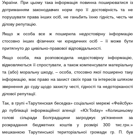
України. При цьому така інформація повинна поширюватися із
дотриманням законодавчих норм про її достовірність та не
порушувати права інших осіб, не ганьбить їхню гідність, честь чи
ділову репутацію.
Якщо ж особа все ж поширила недостовірну інформацію
стосовно інших фізичних чи юридичних осіб – її може бути
притягнуто до цивільно-правової відповідальності.
Якщо особа, яка розповсюдила недостовірну інформацію,
відмовляються її спростувати, а також компенсувати матеріальну
та (або) моральну шкоду, – особа, стосовно якої поширено таку
інформацію, має право на захист своїх прав та інтересів шляхом
звернення до суду щодо захисту честі, гідності та недоторканості
ділової репутації.
Так, в групі «Тарутинская беседка» соціальної мережі «Фейсбук»
до публікації інформаційної агенції «Юг.Today» «Колишньому
голові сільради Болградщини загроджує ув’язнення за
розкрадання бюджетних коштів у розмірі 300 тис.грн.»
мешканкою Тарутинської територіальної громади гр. П. був