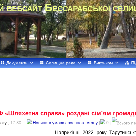
й вебсайт Бессарабської сели
Документи
Селищна рада
Виконком
Пі
Ф «Шляхетна справа» роздані сім’ям громад
року
, 17:30
|
Новини в умовах воєнного стану
|
0
|
Наприкінці 2022 року Тарутинсь