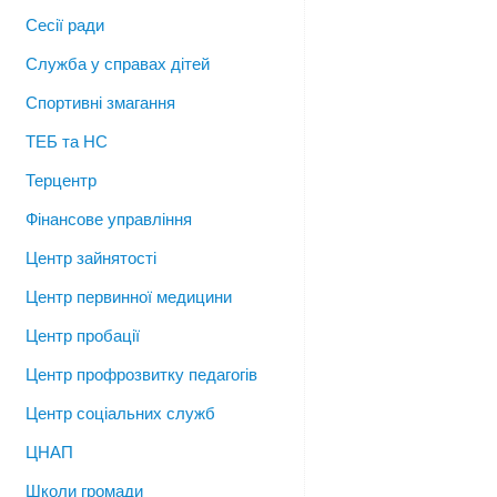
Сесії ради
Служба у справах дітей
Спортивні змагання
ТЕБ та НС
Терцентр
Фінансове управління
Центр зайнятості
Центр первинної медицини
Центр пробації
Центр профрозвитку педагогів
Центр соціальних служб
ЦНАП
Школи громади