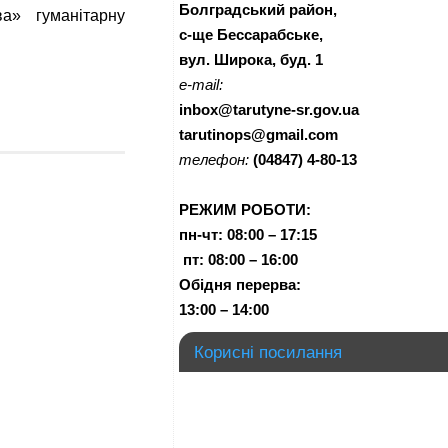
Болградський район,
а» гуманітарну
с-ще Бессарабське,
вул. Широка, буд. 1
e-mail:
inbox@tarutyne-sr.gov.ua
tarutinops@gmail.com
телефон:
(04847) 4-80-13
РЕЖИМ РОБОТИ:
пн-чт:
08:00 – 17:15
п
т:
08:00 – 16:00
Обідня перерва:
13:00 – 14:00
Корисні посилання