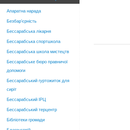
Апаратна нарада
Безбар'єрність
Бессарабська лікарня
Бессарабська спортшкола
Бессарабська школа мистецтв
Бессарабське бюро правничої
допомоги
Бессарабський гуртожиток для
сиріт
Бессарабський ІРЦ
Бессарабський терцентр
Бібліотеки громади
Благоустрій