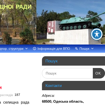
щної ради
дпор. структури
Інформація для ВПО
Пошук
Пошук
OK
Контакти
и
187
Адреса:
68500, Одеська область,
ка селищна рада