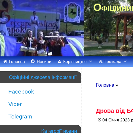
Офіційни
Головна
Новини
Керівництво
Громада
Офіційні джерела інформації
Головна
»
Facebook
Viber
Дрова від Б
Telegram
04 Січня 2023 
Категорії новин