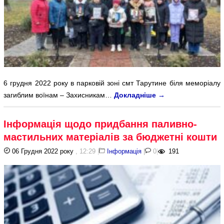
6 грудня 2022 року в парковій зоні смт Тарутине біля меморіалу
загиблим воїнам – Захисникам…
Докладніше
→
Інформація щодо придбання паливно-
мастильних матеріалів за бюджетні кошти
06 Грудня 2022 року
, 12:29
|
Інформація
|
0
|
191