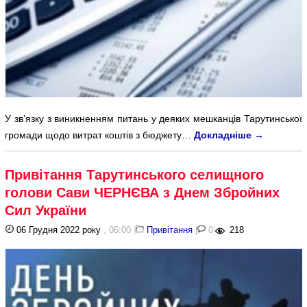
У зв’язку з виникненням питань у деяких мешканців Тарутинської
громади щодо витрат коштів з бюджету…
Докладніше
→
Привітання Тарутинського селищного
голови Сави ЧЕРНЄВА з Днем Збройних
Сил України
06 Грудня 2022 року
, 06:00
|
Привітання
|
0
|
218