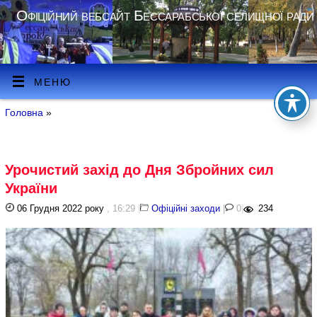
Офіційний вебсайт Бессарабської селищної ради
МЕНЮ
Головна
»
Урочистий захід до Дня Збройних сил
України
06 Грудня 2022 року
, 16:29
|
Офіційні заходи
|
0
|
234