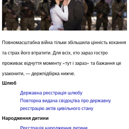
Повномасштабна війна тільки збільшила цінність кохання
та страх його втратити. Для всіх, хто зараз гостро
проживає відчуття моменту «тут і зараз» та бажання це
узаконити, — держпідбірка нижче.
Шлюб
Державна реєстрація шлюбу
Повторна видача свідоцтва про державну
реєстрацію актів цивільного стану
Народження дитини
Реєстрація народження дитини