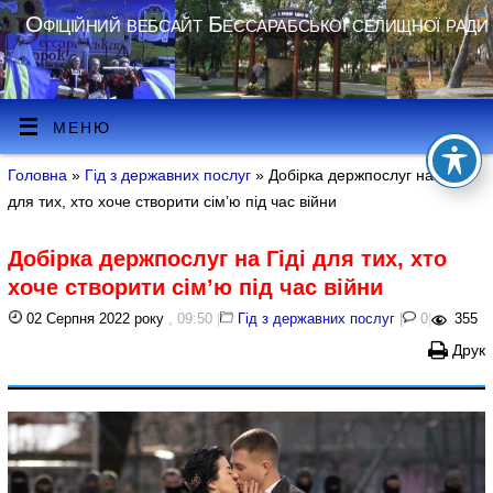
Офіційний вебсайт Бессарабської селищної ради
МЕНЮ
Головна
»
Гід з державних послуг
» Добірка держпослуг на Гіді
для тих, хто хоче створити сім’ю під час війни
Добірка держпослуг на Гіді для тих, хто
хоче створити сім’ю під час війни
02 Серпня 2022 року
, 09:50
|
Гід з державних послуг
|
0
|
355
Друк