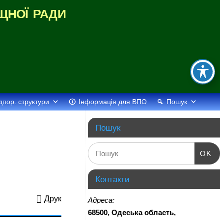
щної ради
дпор. структури
Інформація для ВПО
Пошук
Пошук
OK
Контакти
Друк
Адреса:
68500, Одеська область,