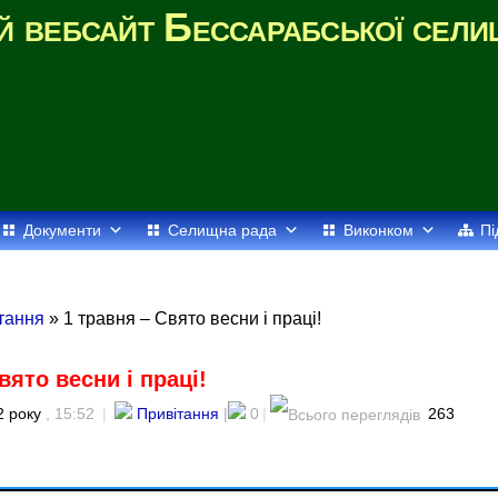
й вебсайт Бессарабської сели
Документи
Селищна рада
Виконком
Пі
тання
» 1 травня – Свято весни і праці!
вято весни і праці!
2 року
, 15:52
|
Привітання
|
0
|
263