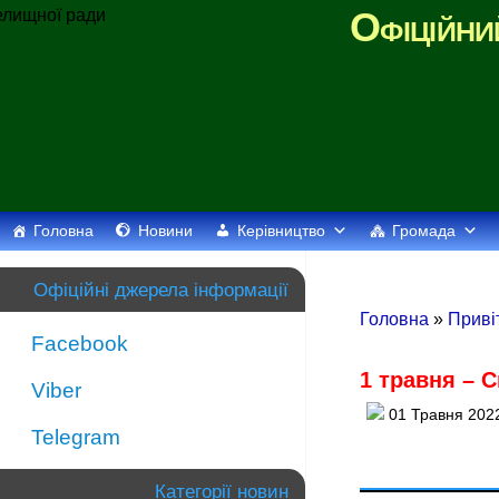
Офіційни
Головна
Новини
Керівництво
Громада
Офіційні джерела інформації
Головна
»
Приві
Facebook
1 травня – С
Viber
01 Травня 202
Telegram
Категорії новин