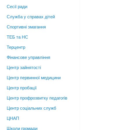
Сесії ради
Служба у справах дітей
Спортивні змагання
ТЕБ та НС
Терцентр
Фінансове управління
Центр зайнятості
Центр первинної медицини
Центр пробації
Центр профрозвитку педагогів
Центр соціальних служб
ЦНАП
Школи громади