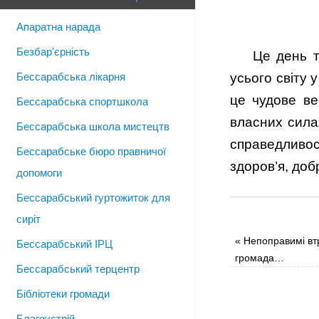
Апаратна нарада
Безбар'єрність
Це день т
Бессарабська лікарня
усього світу 
це чудове ве
Бессарабська спортшкола
власних сила
Бессарабська школа мистецтв
справедливо
Бессарабське бюро правничої
здоров’я, доб
допомоги
Бессарабський гуртожиток для
сиріт
«
Непоправимі вт
Бессарабський ІРЦ
громада…
Бессарабський терцентр
Бібліотеки громади
Благоустрій