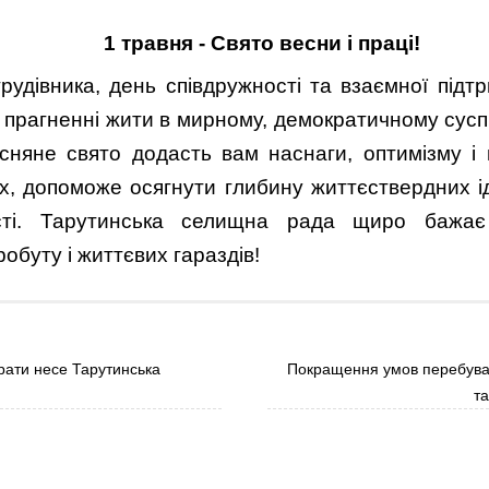
1 травня - Свято весни і праці!
рудівника, день співдружності та взаємної підтр
у прагненні жити в мирному, демократичному сусп
сняне свято додасть вам наснаги, оптимізму і 
х, допоможе осягнути глибину життєствердних ід
сті. Тарутинська селищна рада щиро бажа
робуту і життєвих гараздів!
рати несе Тарутинська
Покращення умов перебува
т