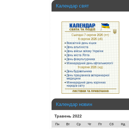
Календар свят
Календар новин
Травень 2022
Пн
Вт
Ср
Чт
Пт
Сб
Нд