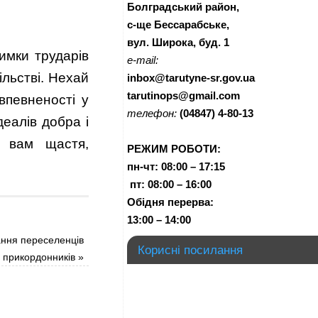
Болградський район,
с-ще Бессарабське,
вул. Широка, буд. 1
имки трударів
e-mail:
ільстві. Нехай
inbox@tarutyne-sr.gov.ua
tarutinops@gmail.com
впевненості у
телефон:
(04847) 4-80-13
еалів добра і
є вам щастя,
РЕЖИМ РОБОТИ:
пн-чт:
08:00 – 17:15
п
т:
08:00 – 16:00
Обідня перерва:
13:00 – 14:00
ння переселенців
Корисні посилання
а прикордонників
»