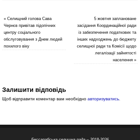
«
Селищний голова Сава
5 жовтня заплановане
Чернєв привітав підопічних
засідання Координаційної ради
центру соціального
із забезпечення податкових та
обслуговування з Днем людей
інших надходжень до бюджету
похилого віку
селищної ради та Комісії щодо
легалізації зайнятості
населення
»
Залишити відповідь
Щоб відправити коментар вам необхідно
авторизуватись
.
Бессарабська селищна рада – 2018-2026