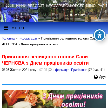
Офіційний вебсайт Бессарабської селищної ради
МЕНЮ
Головна
»
Інформація
» Привітання селищного голови Сави
ЧЕРНЄВА з Днем працівників освіти
Привітання селищного голови Сави
ЧЕРНЄВА з Днем працівників освіти
03 Жовтня 2021 року
, 07:05
|
Інформація
,
Привітання
|
0
|
414
Друк