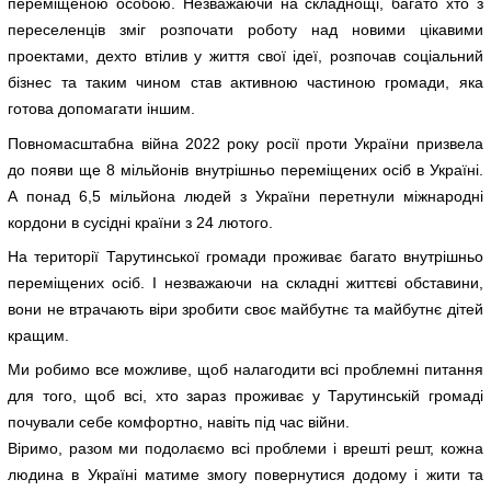
переміщеною особою. Незважаючи на складнощі, багато хто з
переселенців зміг розпочати роботу над новими цікавими
проектами, дехто втілив у життя свої ідеї, розпочав соціальний
бізнес та таким чином став активною частиною громади, яка
готова допомагати іншим.
Повномасштабна війна 2022 року росії проти України призвела
до появи ще 8 мільйонів внутрішньо переміщених осіб в Україні.
А понад 6,5 мільйона людей з України перетнули міжнародні
кордони в сусідні країни з 24 лютого.
На території Тарутинської громади проживає багато внутрішньо
переміщених осіб. І незважаючи на складні життєві обставини,
вони не втрачають віри зробити своє майбутнє та майбутнє дітей
кращим.
Ми робимо все можливе, щоб налагодити всі проблемні питання
для того, щоб всі, хто зараз проживає у Тарутинській громаді
почували себе комфортно, навіть під час війни.
Віримо, разом ми подолаємо всі проблеми і врешті решт, кожна
людина в Україні матиме змогу повернутися додому і жити та