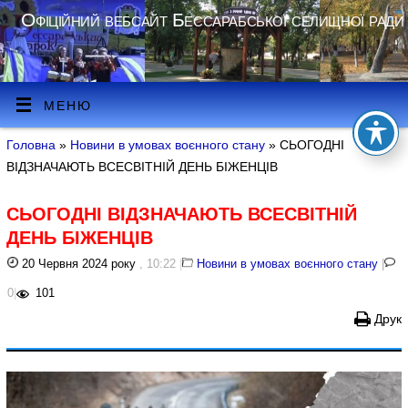
Офіційний вебсайт Бессарабської селищної ради
МЕНЮ
Головна
»
Новини в умовах воєнного стану
» СЬОГОДНІ
ВІДЗНАЧАЮТЬ ВСЕСВІТНІЙ ДЕНЬ БІЖЕНЦІВ
СЬОГОДНІ ВІДЗНАЧАЮТЬ ВСЕСВІТНІЙ
ДЕНЬ БІЖЕНЦІВ
20 Червня 2024 року
, 10:22
|
Новини в умовах воєнного стану
|
0
|
101
Друк