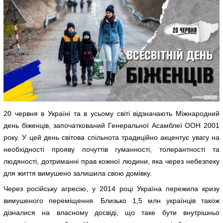
20 червня в Україні та в усьому світі відзначають Міжнародний
день біженців, започаткований Генеральної Асамблеї ООН 2001
року. У цей день світова спільнота традиційно акцентує увагу на
необхідності прояву почуттів гуманності, толерантності та
людяності, дотриманні прав кожної людини, яка через небезпеку
для життя вимушено залишила свою домівку.
Через російську агресію, у 2014 році Україна пережила кризу
вимушеного переміщення. Близько 1,5 млн українців також
дізналися на власному досвіді, що таке бути внутрішньо