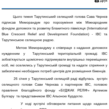
Друк
Цього тижня Тарутинський селищний голова Сава Чернєв
підписав Меморандум про порозуміння між Міжнародним
фондом допомоги та розвитку Блакитного півмісяця (International
Blue Crescent Relief and Development Foundation) - IBC та
Тарутинською селищною радою.
Метою Меморандуму є співпраця з надання допомоги
нужденним у Тарутинський територіальній громаді. IBC
зобов’язується щомісячно підтримувати внутрішньо переміщених
осіб, які оселились у Тарутинській громаді та надати сприяння у
забезпечені необхідних потреб центрів для розміщення біженців.
26 січня у Тарутинський селищній раді відбулась зустріч
селищного голови Сави Чернєва з партнером IBC, головою
правління благодійного фонду «БУДЖАК РЕЛІФ» Артемом
Булгару та представником IBC Альоною Курдогло.
У ході зустрічі обговорили питання щодо надання