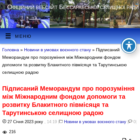
Офіційний вебсайт Бессарабської селищної ради
МЕНЮ
Головна
»
Новини в умовах воєнного стану
» Підписаний
Меморандум про порозуміння між Міжнародним фондом
допомоги та розвитку Блакитного півмісяця та Тарутинською
селищною радою
Підписаний Меморандум про порозуміння
між Міжнародним фондом допомоги та
розвитку Блакитного півмісяця та
Тарутинською селищною радою
27 Січня 2023 року
, 14:19
|
Новини в умовах воєнного стану
|
0
|
216