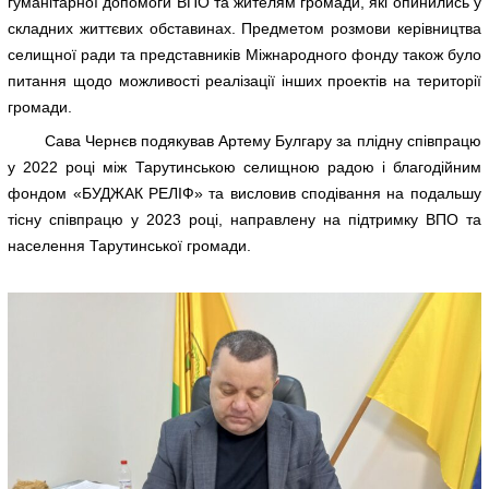
гуманітарної допомоги ВПО та жителям громади, які опинились у
складних життєвих обставинах. Предметом розмови керівництва
селищної ради та представників Міжнародного фонду також було
питання щодо можливості реалізації інших проектів на території
громади.
Сава Чернєв подякував Артему Булгару за плідну співпрацю
у 2022 році між Тарутинською селищною радою і благодійним
фондом «БУДЖАК РЕЛІФ» та висловив сподівання на подальшу
тісну співпрацю у 2023 році, направлену на підтримку ВПО та
населення Тарутинської громади.