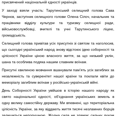
присвячений національній єдності українців.
У заході взяли участь: Тарутинський селищний голова Сава
Чернєв, заступник селищного голови Олена Сілоч, начальник та
працівники відділу культури та туризму селищної ради,
військовослужбовці, вчителі та учні Тарутинського ліцею,
громадськість.
Селищний голова привітав усіх присутніх зі святом та наголосив,
що сьогодні український народ знову відстоює ідею соборності та
цілісності України ціною власного життя, за що низький уклін,
шана та особлива подяка нашим славним воїнам.
Присутні хвилиною мовчання вшанували пам'ять усіх загиблих за
незалежність та суверенітет нашої країни та поклали квіти до
меморіалу загиблим воїнам у російсько-українській війні.
День Соборності України увійшов в історію нашого народу як
свято національної єдності, об’єднання українських земель в
одну велику самостійну державу. Ми впевнені, що територіальна
цілісність України, за яку віддають життя тисячі незламних борців
залишиться непорушною. Жодна сила не зламає сильну духом