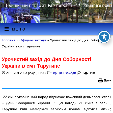
Офіційний вебсайт Бессарабської селищної ради
МЕНЮ
Головна
»
Офіційні заходи
» Урочистий захід до Дня Соборності
України в смт Тарутине
Урочистий захід до Дня Соборності
України в смт Тарутине
21 Січня 2023 року
, 11:33
|
Офіційні заходи
|
0
|
198
Друк
22 січня український народ відзначає важливий день своєї історії
– День Соборності України. З цієї нагоди 21 січня в селищі
Тарутине біля меморіалу загиблим воїнам відбувся мітинг,