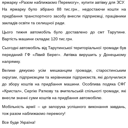
ярмарку «Разом наближаємо Перемогу», купити автівку для ЗСУ.
На ярмарку було зібрано 88 тис.грн., недостаючи кошти на
придбання транспортного засобу внесли підприємці, працівники
закладів освіти та селищної ради.
Цього тижня автомобіль було доставлено до смт Тарутине.
Вартість машини складає 120 тис.грн.
Сьогодні автомобіль від Тарутинської територіальної громади був
переданий ГФ «Лівий Берег». Автівка вирушить у Донецькому
напрямку.
Велике дякуємо усім мешканцям громади, старостинським
округам, підприємцям та керівникам підприємств, які долучилися
до збору коштів на придбання машини. Особлива подяка СФГ
«Кристал», Сергію Раткову та вчительській спільноті громади, які
внесли значні суми коштів на придбання автомобілю.
Мобільність армії – це запорука успішного виконання завдань,
тож разом наближаємо перемогу!
Все буде Україна!