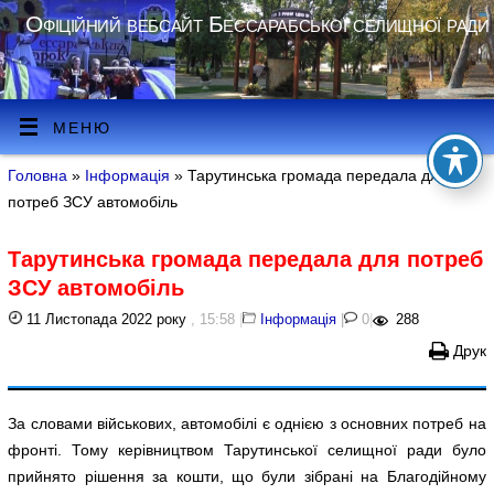
Офіційний вебсайт Бессарабської селищної ради
МЕНЮ
Головна
»
Інформація
» Тарутинська громада передала для
потреб ЗСУ автомобіль
Тарутинська громада передала для потреб
ЗСУ автомобіль
11 Листопада 2022 року
, 15:58
|
Інформація
|
0
|
288
Друк
За словами військових, автомобілі є однією з основних потреб на
фронті. Тому керівництвом Тарутинської селищної ради було
прийнято рішення за кошти, що були зібрані на Благодійному