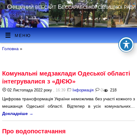
Офіційний вебсайт Бессарабської селищної ради
МЕНЮ
Головна
»
Комунальні медзаклади Одеської області
інтегрувалися з «ДІЄЮ»
02 Листопада 2022 року
, 16:39
|
Інформація
|
0
|
218
Цифрова трансформація України неможлива без участі кожного з
мешканця Одеської області. Відтепер в усіх комунальних…
Докладніше
→
Про водопостачання