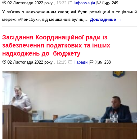
02 Листопада 2022 року
, 16:32
|
Інформація
|
0
|
249
У зв’язку з надходженням скарг, які були розміщені в соціальній
мережі «Фейсбук», від мешканців вулиці…
Докладніше
→
Засідання Координаційної ради із
забезпечення податкових та інших
надходжень до бюджету
02 Листопада 2022 року
, 12:15
|
Наради
|
0
|
238