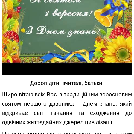
Дорогі діти, вчителі, батьки!
Щиро вітаю всіх Вас із традиційним вересневим
святом першого дзвоника – Днем знань, який
відкриває світ пізнання та сходження до
одвічних життєдайних джерел цивілізації.
Це всенародне свято приходить до нас разом