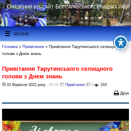
Офіційний вебсайт Бессарабської селищної ради
МЕНЮ
Головна
»
Привітання
» Привітання Тарутинського селищного
голови з Днем знань
Привітання Тарутинського селищного
голови з Днем знань
01 Вересня 2022 року
, 06:00
|
Привітання
|
0
|
243
Друк