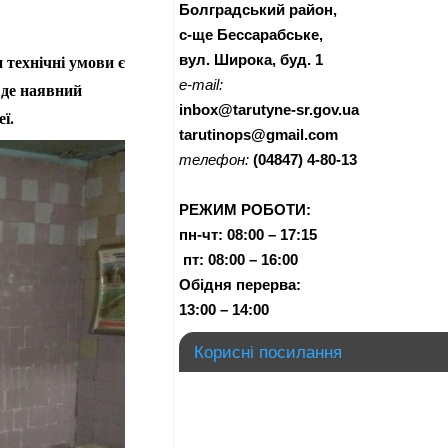
Болградський район,
с-ще Бессарабське,
 технічні умови є
вул. Широка, буд. 1
e-mail:
 де наявний
inbox@tarutyne-sr.gov.ua
ї.
tarutinops@gmail.com
телефон:
(04847) 4-80-13
РЕЖИМ РОБОТИ:
пн-чт:
08:00 – 17:15
п
т:
08:00 – 16:00
Обідня перерва:
13:00 – 14:00
Корисні посилання