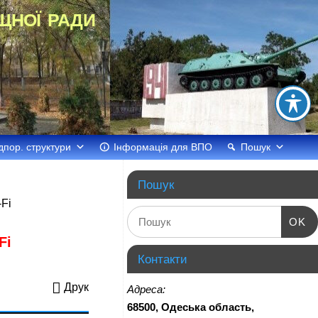
щної ради
дпор. структури
Інформація для ВПО
Пошук
Пошук
-Fi
OK
Fi
Контакти
Друк
Адреса:
68500, Одеська область,