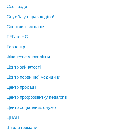
Сесії ради
Служба у справах дітей
Спортивні змагання
ТЕБ та НС
Терцентр
Фінансове управління
Центр зайнятості
Центр первинної медицини
Центр пробації
Центр профрозвитку педагогів
Центр соціальних служб
ЦНАП
Школи громади