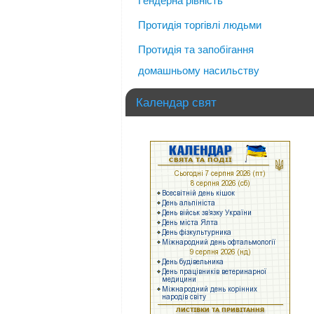
Гендерна рівність
Протидія торгівлі людьми
Протидія та запобігання
домашньому насильству
Календар свят