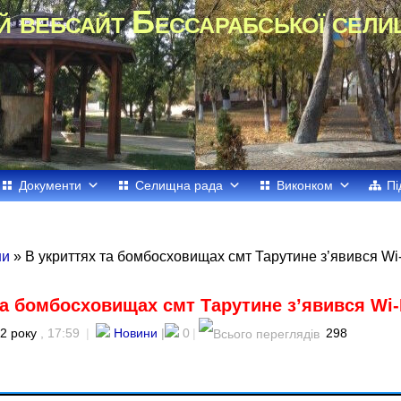
й вебсайт Бессарабської сели
Документи
Селищна рада
Виконком
Пі
ни
» В укриттях та бомбосховищах смт Тарутине з’явився Wi
та бомбосховищах смт Тарутине з’явився Wi-
2 року
, 17:59
|
Новини
|
0
|
298