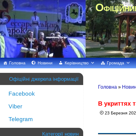
Офіційни
Головна
Новини
Керівництво
Громада
Офіційні джерела інформації
Головна
»
Нови
Facebook
В укриттях 
Viber
23 Березня 202
Telegram
Категорії новин