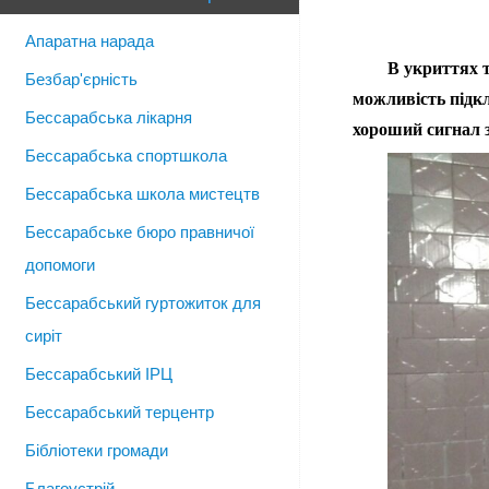
Апаратна нарада
В укриттях т
Безбар'єрність
можливість підкл
Бессарабська лікарня
хороший сигнал з
Бессарабська спортшкола
Бессарабська школа мистецтв
Бессарабське бюро правничої
допомоги
Бессарабський гуртожиток для
сиріт
Бессарабський ІРЦ
Бессарабський терцентр
Бібліотеки громади
Благоустрій