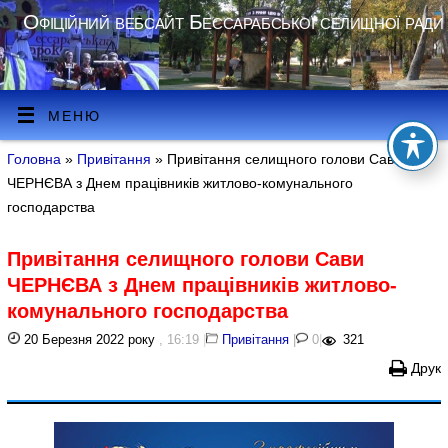
Офіційний вебсайт Бессарабської селищної ради
МЕНЮ
Головна
»
Привітання
» Привітання селищного голови Сави
ЧЕРНЄВА з Днем працівників житлово-комунального
господарства
Привітання селищного голови Сави
ЧЕРНЄВА з Днем працівників житлово-
комунального господарства
20 Березня 2022 року
, 16:19
|
Привітання
|
0
|
321
Друк