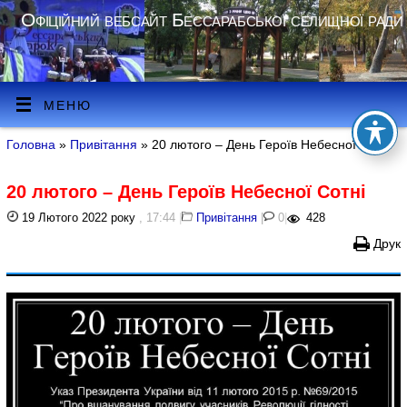
Офіційний вебсайт Бессарабської селищної ради
МЕНЮ
Головна
»
Привітання
» 20 лютого – День Героїв Небесної Сотні
20 лютого – День Героїв Небесної Сотні
19 Лютого 2022 року
, 17:44
|
Привітання
|
0
|
428
Друк