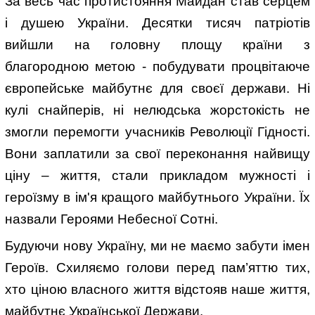
За весь час протистояння Майдан став серцем
і душею України. Десятки тисяч патріотів
вийшли на головну площу країни з
благородною метою - побудувати процвітаюче
європейське майбутнє для своєї держави. Ні
кулі снайперів, ні нелюдська жорстокість не
змогли перемогти учасників Революції Гідності.
Вони заплатили за свої переконання найвищу
ціну – життя, стали прикладом мужності і
героїзму в ім'я кращого майбутнього України. Їх
назвали Героями Небесної Сотні.
Будуючи нову Україну, ми не маємо забути імен
Героїв. Схиляємо голови перед пам’яттю тих,
хто ціною власного життя відстояв наше життя,
майбутнє Української Держави.