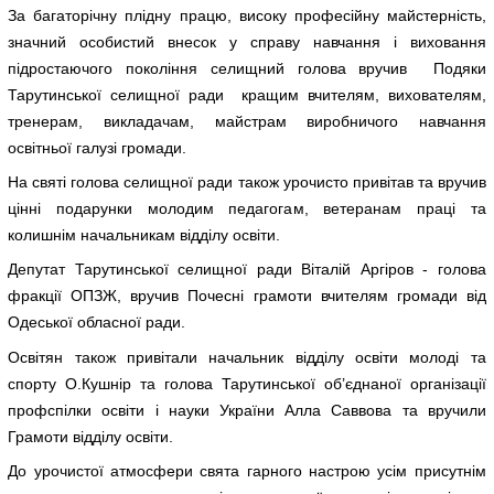
За багаторічну плідну працю, високу професійну майстерність,
значний особистий внесок у справу навчання і виховання
підростаючого покоління селищний голова вручив Подяки
Тарутинської селищної ради кращим вчителям, вихователям,
тренерам, викладачам, майстрам виробничого навчання
освітньої галузі громади.
На святі голова селищної ради також урочисто привітав та вручив
цінні подарунки молодим педагогам, ветеранам праці та
колишнім начальникам відділу освіти.
Депутат Тарутинської селищної ради Віталій Аргіров - голова
фракції ОПЗЖ, вручив Почесні грамоти вчителям громади від
Одеської обласної ради.
Освітян також привітали начальник відділу освіти молоді та
спорту О.Кушнір та голова Тарутинської об’єднаної організації
профспілки освіти і науки України Алла Саввова та вручили
Грамоти відділу освіти.
До урочистої атмосфери свята гарного настрою усім присутнім