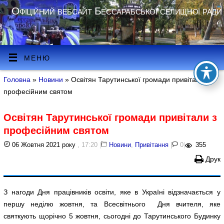
Офіційний вебсайт Бессарабської селищної ради
МЕНЮ
Головна
»
Новини
» Освітян Тарутинської громади привітали з
професійним святом
Освітян Тарутинської громади привітали з
професійним святом
06 Жовтня 2021 року
, 17:20
|
Новини
,
Привітання
|
0
|
355
Друк
З нагоди Дня працівників освіти, яке в Україні відзначається у
першу неділю жовтня, та Всесвітнього Дня вчителя, яке
святкують щорічно 5 жовтня, сьогодні до Тарутинського Будинку