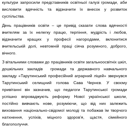
культури запросили представників освітньої галузі громади, аби
висловити вдячність та відзначити їх внесок у розвиток
суспільства.
День працівників освіти – це привід сказати слова вдячності
вчителям за їх нелегку працю, терпіння, мудрість і любов,
відзначити кращих у професії нагородами, вклонитися
вчительській долі, невтомній праці сіяча розумного, доброго,
вічного.
З вітальними словами до працівників освіти загальноосвітніх шкіл,
дошкільних закладів громади та державного навчального
закладу «Тарутинський професійний аграрний ліцей» звернувся
Тарутинський селищний голова Сава Чернєв. У своєму
привітанні він зазначив, що педагоги Тарутинської громади
успішно впроваджують реформу Нової української школи,
постійно вивчають нове, розуміючи, що від них залежить
виховання національно-свідомої молоді та побажав їм творчого
натхнення, успіхів, міцного здоров’я, щастя, сімейного
благополуччя.