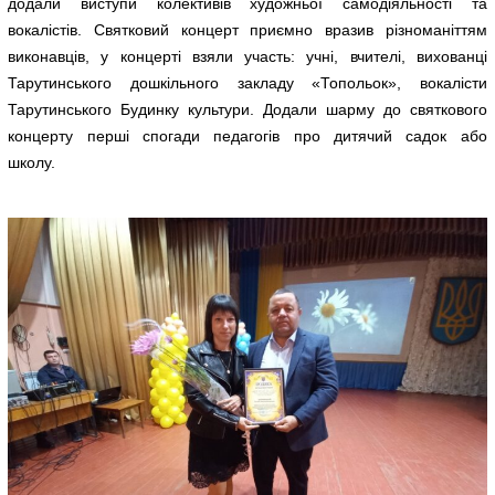
додали виступи колективів художньої самодіяльності та
вокалістів. Святковий концерт приємно вразив різноманіттям
виконавців, у концерті взяли участь: учні, вчителі, вихованці
Тарутинського дошкільного закладу «Топольок», вокалісти
Тарутинського Будинку культури. Додали шарму до святкового
концерту перші спогади педагогів про дитячий садок або
школу.