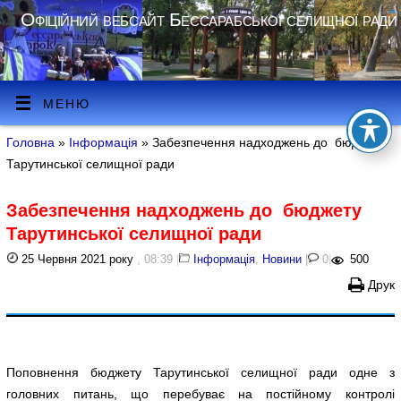
Офіційний вебсайт Бессарабської селищної ради
МЕНЮ
Головна
»
Інформація
» Забезпечення надходжень до бюджету
Тарутинської селищної ради
Забезпечення надходжень до бюджету
Тарутинської селищної ради
25 Червня 2021 року
, 08:39
|
Інформація
,
Новини
|
0
|
500
Друк
Поповнення бюджету Тарутинської селищної ради одне з
головних питань, що перебуває на постійному контролі