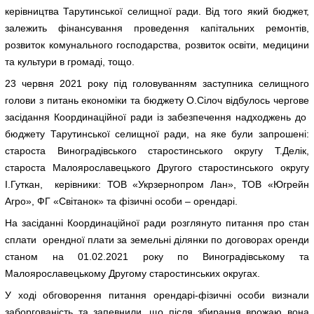
керівництва Тарутинської селищної ради. Від того який бюджет,
залежить фінансування проведення капітальних ремонтів,
розвиток комунального господарства, розвиток освіти, медицини
та культури в громаді, тощо.
23 червня 2021 року під головуванням заступника селищного
голови з питань економіки та бюджету О.Сілоч відбулось чергове
засідання Координаційної ради із забезпечення надходжень до
бюджету Тарутинської селищної ради, на яке були запрошені:
староста Виноградівського старостинського округу Т.Делік,
староста Малоярославецького Другого старостинського округу
І.Гуткан, керівники: ТОВ «Укрзернопром Лан», ТОВ «Югрейн
Агро», ФГ «Світанок» та фізичні особи – орендарі.
На засіданні Координаційної ради розглянуто питання про стан
сплати орендної плати за земельні ділянки по договорах оренди
станом на 01.02.2021 року по Виноградівському та
Малоярославецькому Другому старостинських округах.
У ході обговорення питання орендарі-фізичні особи визнали
заборгованість та запевнили, що після збирання врожаю вона