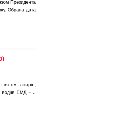
азом Президента
оку. Обрана дата
ОЇ
святом лікарів,
в, водіїв ЕМД –…