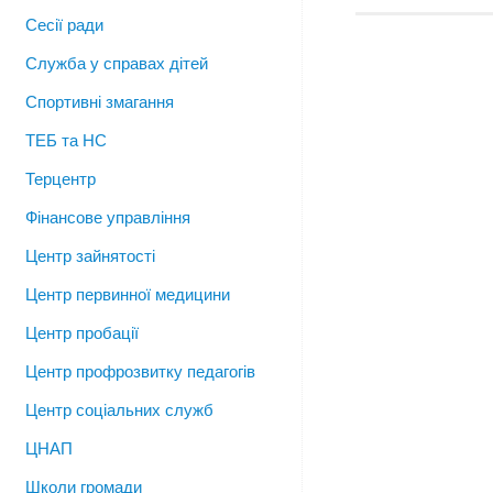
Сесії ради
Служба у справах дітей
Спортивні змагання
ТЕБ та НС
Терцентр
Фінансове управління
Центр зайнятості
Центр первинної медицини
Центр пробації
Центр профрозвитку педагогів
Центр соціальних служб
ЦНАП
Школи громади