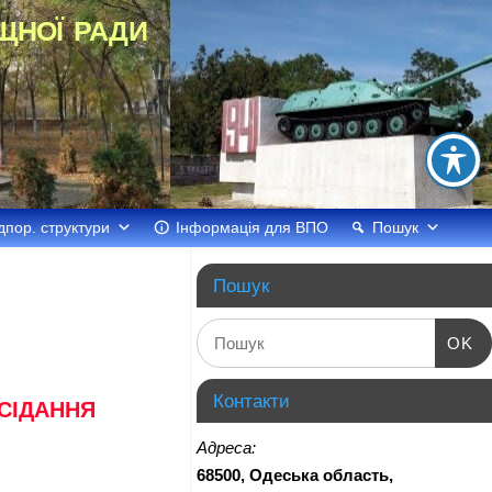
щної ради
дпор. структури
Інформація для ВПО
Пошук
Пошук
OK
Контакти
АСІДАННЯ
Адреса:
68500, Одеська область,