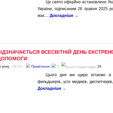
Це свято офіційно встановлено Ук
України, підписаним 26 травня 2025 р
має…
Докладніше
→
ВІДЗНАЧАЄТЬСЯ ВСЕСВІТНІЙ ДЕНЬ ЕКСТРЕН
ДОПОМОГИ
6 року
, 08:15
|
Привітання
|
0
|
19
Цього дня ми щиро вітаємо зі 
фельдшерів, усіх медиків, диспетчері
Докладніше
→