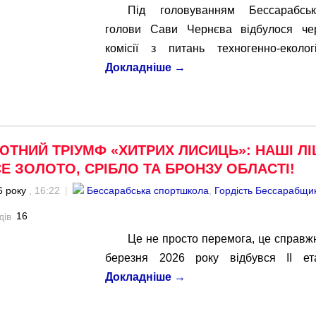
Під головуванням Бессарабсь
голови Сави Чернєва відбулося чер
комісії з питань техногенно-еколо
Докладніше
→
ЮТНИЙ ТРІУМФ «ХИТРИХ ЛИСИЦЬ»: НАШІ ЛІ
Е ЗОЛОТО, СРІБЛО ТА БРОНЗУ ОБЛАСТІ!
6 року
, 16:22
|
Бессарабська спортшкола
,
Гордість Бессарабщи
16
Це не просто перемога, це справж
березня 2026 року відбувся ІІ е
Докладніше
→