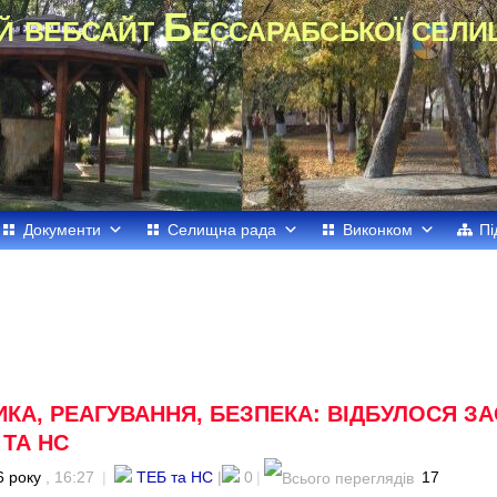
й вебсайт Бессарабської сели
Документи
Селищна рада
Виконком
Пі
КА, РЕАГУВАННЯ, БЕЗПЕКА: ВІДБУЛОСЯ З
 ТА НС
6 року
, 16:27
|
ТЕБ та НС
|
0
|
17