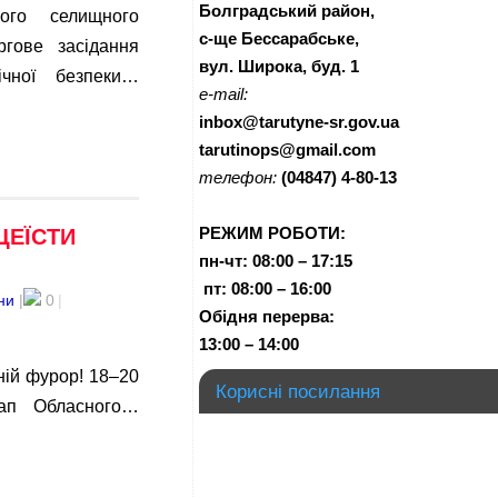
Болградський район,
кого селищного
с-ще Бессарабське,
гове засідання
вул. Широка, буд. 1
гічної безпеки…
e-mail:
inbox@tarutyne-sr.gov.ua
tarutinops@gmail.com
телефон:
(04847) 4-80-13
РЕЖИМ РОБОТИ:
ЦЕЇСТИ
пн-чт:
08:00 – 17:15
п
т:
08:00 – 16:00
ни
|
0
|
Обідня перерва:
13:00 – 14:00
ній фурор! 18–20
Корисні посилання
тап Обласного…