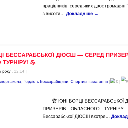
працівників, серед яких двоє громадян 
з висоти…
Докладніше
→
ЦІ БЕССАРАБСЬКОЇ ДЮСШ — СЕРЕД ПРИЗЕР
ТУРНІРУ! 💪
6 року
, 12:14
|
спортшкола
,
Гордість Бессарабщини
,
Спортивні змагання
|
0
|
🏆 ЮНІ БОРЦІ БЕССАРАБСЬКОЇ
ПРИЗЕРІВ ОБЛАСНОГО ТУРНІРУ! 
Бессарабської ДЮСШ вкотре…
Доклад