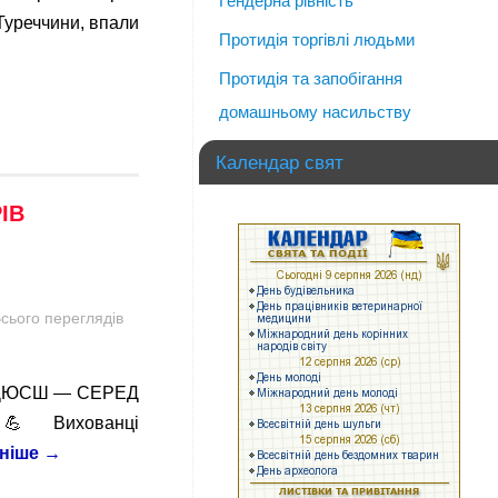
Гендерна рівність
Туреччини, впали
Протидія торгівлі людьми
Протидія та запобігання
домашньому насильству
Календар свят
ІВ
 ДЮСШ — СЕРЕД
💪 Вихованці
ніше
→