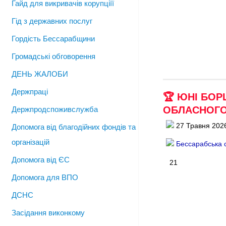
Гайд для викривачів корупціїї
Гід з державних послуг
Гордість Бессарабщини
Громадські обговорення
ДЕНЬ ЖАЛОБИ
Держпраці
🏆 ЮНІ БОР
ОБЛАСНОГО 
Держпродспоживслужба
27 Травня 202
Допомога від благодійних фондів та
організацій
Бессарабська 
Допомога від ЄС
21
Допомога для ВПО
ДСНС
Засідання виконкому