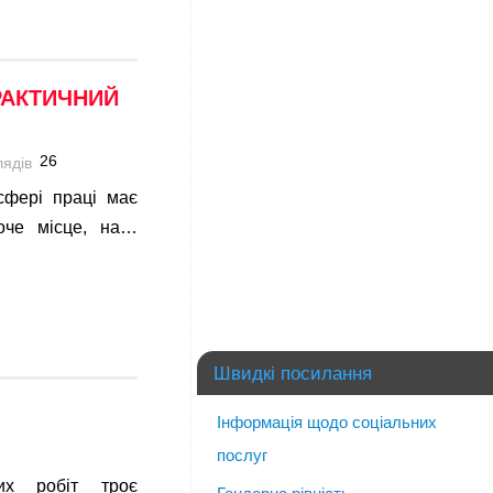
РАКТИЧНИЙ
26
сфері праці має
оче місце, на…
Швидкі посилання
Інформація щодо соціальних
послуг
их робіт троє