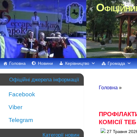
Офіційни
Головна
Новини
Керівництво
Громада
Офіційні джерела інформації
Головна
»
Facebook
Viber
ПРОФІЛАКТИ
Telegram
КОМІСІЇ ТЕБ
27 Травня 202
Категорії новин