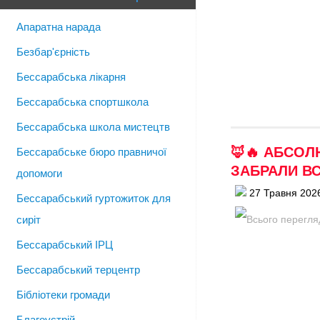
Апаратна нарада
Безбар'єрність
Бессарабська лікарня
Бессарабська спортшкола
Бессарабська школа мистецтв
🦊🔥 АБСОЛ
Бессарабське бюро правничої
ЗАБРАЛИ ВС
допомоги
27 Травня 202
Бессарабський гуртожиток для
сиріт
Бессарабський ІРЦ
Бессарабський терцентр
Бібліотеки громади
Благоустрій