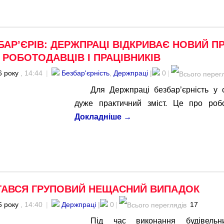
БАР’ЄРІВ: ДЕРЖПРАЦІ ВІДКРИВАЄ НОВИЙ П
 РОБОТОДАВЦІВ І ПРАЦІВНИКІВ
6 року
, 14:44
|
Безбар'єрність
,
Держпраці
|
0
|
Для Держпраці безбар’єрність у 
дуже практичний зміст. Це про роб
Докладніше
→
СТАВСЯ ГРУПОВИЙ НЕЩАСНИЙ ВИПАДОК
6 року
, 14:40
|
Держпраці
|
0
|
17
Під час виконання будівельн