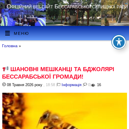
Офіційний вебсайт Бессарабської селищної ради
МЕНЮ
Головна
»
ШАНОВНІ МЕШКАНЦІ ТА БДЖОЛЯРІ
БЕССАРАБСЬКОЇ ГРОМАДИ!
08 Травня 2026 року
, 18:58
|
Інформація
|
0
|
16