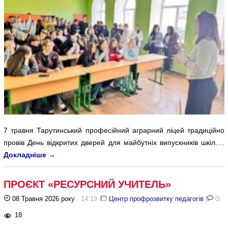
7 травня Тарутинський професійний аграрний ліцей традиційно
провів День відкритих дверей для майбутніх випускників шкіл….
Докладніше
→
ПРОЄКТ «РЕСУРСНИЙ УЧИТЕЛЬ»
08 Травня 2026 року
, 14:19
|
Центр профрозвитку педагогів
|
0
|
18