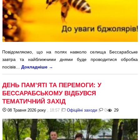
Повідомляємо, що на полях навколо селища Бессарабське
завтра та найближчими днями буде проводитися обробка
посівів…
Докладніше
→
ДЕНЬ ПАМ’ЯТІ ТА ПЕРЕМОГИ: У
БЕССАРАБСЬКОМУ ВІДБУВСЯ
ТЕМАТИЧНИЙ ЗАХІД
08 Травня 2026 року
, 18:57
|
Офіційні заходи
|
0
|
29