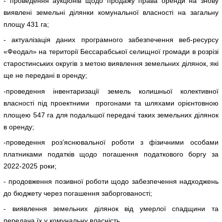
- проведення аукціонів щодо продажу права оренди на знову
виявлені земельні ділянки комунальної власності на загальну
площу 431 га;
- актуалізація даних програмного забезпечення веб-ресурсу
«Феодал» на території Бессарабської селищної громади в розрізі
старостинських округів з метою виявлення земельних ділянок, які
ще не передані в оренду;
-проведення інвентаризації земель колишньої колективної
власності під проектними прогонами та шляхами орієнтовною
площею 547 га для подальшої передачі таких земельних ділянок
в оренду;
-проведення роз’яснювальної роботи з фізичними особами
платниками податків щодо погашення податкового боргу за
2022-2025 роки;
- продовження позивної роботи щодо забезпечення надходжень
до бюджету через погашення заборгованості;
- виявлення земельних ділянок від умерлої спадщини та
передача їх у комунальну власність.