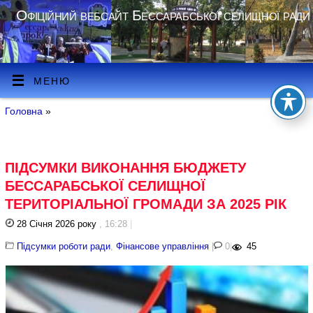
Офіційний вебсайт Бессарабської селищної ради
МЕНЮ
Головна
»
ПІДСУМКИ ВИКОНАННЯ БЮДЖЕТУ
БЕССАРАБСЬКОЇ СЕЛИЩНОЇ
ТЕРИТОРІАЛЬНОЇ ГРОМАДИ ЗА 2025 РІК
28 Січня 2026 року
, 16:28
|
Підсумки роботи ради
,
Фінансове управління
|
0
|
45