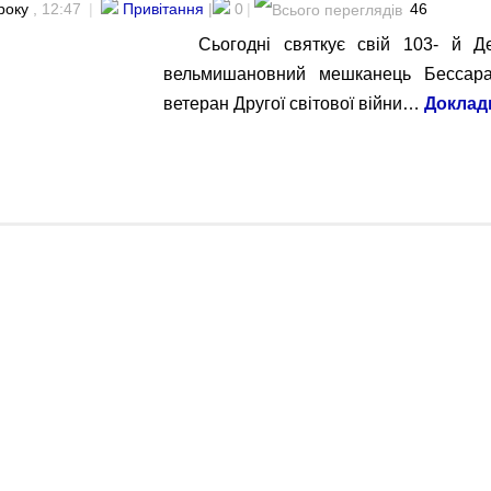
року
, 12:47
|
Привітання
|
0
|
46
Сьогодні святкує свій 103- й 
вельмишановний мешканець Бессараб
ветеран Другої світової війни…
Доклад