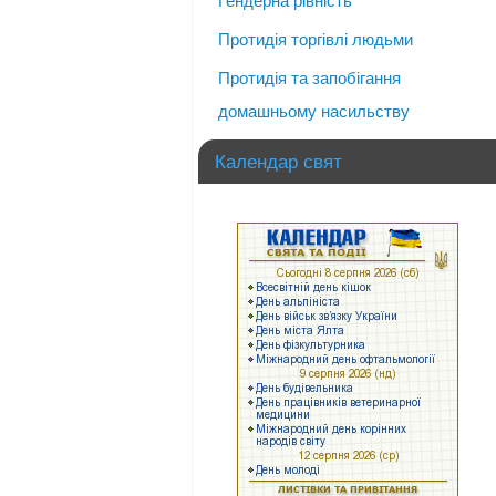
Гендерна рівність
Протидія торгівлі людьми
Протидія та запобігання
домашньому насильству
Календар свят