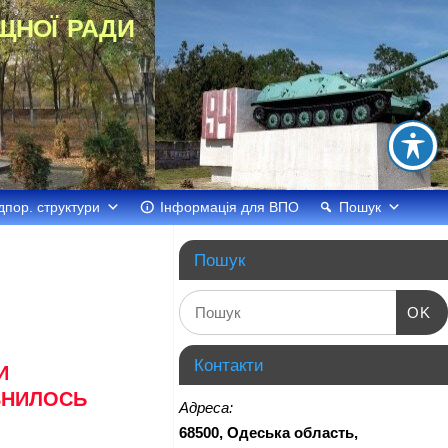
щної ради
дпор. структури
Інформація для ВПО
Пошук
Пошук
OK
Контакти
И
ВНИЛОСЬ
Адреса:
68500, Одеська область,