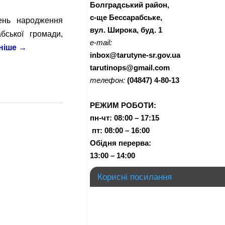
Болградський район,
с-ще Бессарабське,
День народження
вул. Широка, буд. 1
ської громади,
e-mail:
ніше
→
inbox@tarutyne-sr.gov.ua
tarutinops@gmail.com
телефон:
(04847) 4-80-13
РЕЖИМ РОБОТИ:
пн-чт:
08:00 – 17:15
п
т:
08:00 – 16:00
Обідня перерва:
13:00 – 14:00
Корисні посилання