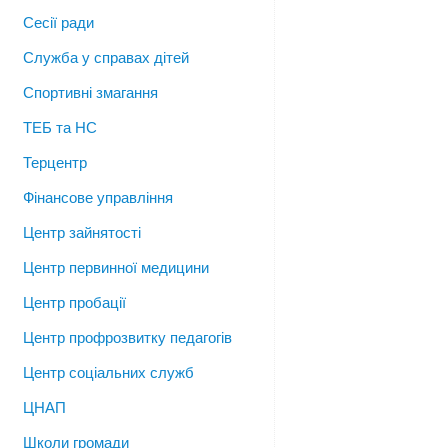
Сесії ради
Служба у справах дітей
Спортивні змагання
ТЕБ та НС
Терцентр
Фінансове управління
Центр зайнятості
Центр первинної медицини
Центр пробації
Центр профрозвитку педагогів
Центр соціальних служб
ЦНАП
Школи громади