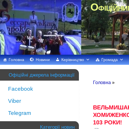
Офіційни
Головна
Новини
Керівництво
Громада
Офіційні джерела інформації
Головна
»
Facebook
Viber
ВЕЛЬМИШАН
Telegram
ХОМИЖЕНКО
103 РОКИ!
Категорії новин