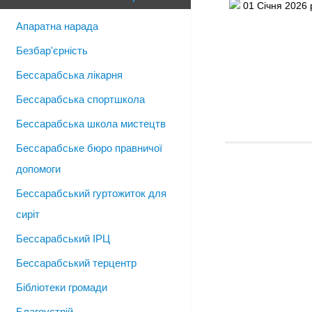
01 Січня 2026 
Апаратна нарада
Безбар'єрність
Бессарабська лікарня
Бессарабська спортшкола
Бессарабська школа мистецтв
Бессарабське бюро правничої
допомоги
Бессарабський гуртожиток для
сиріт
Бессарабський ІРЦ
Бессарабський терцентр
Бібліотеки громади
Благоустрій