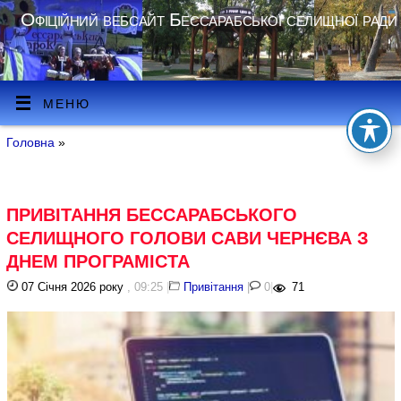
Офіційний вебсайт Бессарабської селищної ради
МЕНЮ
Головна
»
ПРИВІТАННЯ БЕССАРАБСЬКОГО
СЕЛИЩНОГО ГОЛОВИ САВИ ЧЕРНЄВА З
ДНЕМ ПРОГРАМІСТА
07 Січня 2026 року
, 09:25
|
Привітання
|
0
|
71