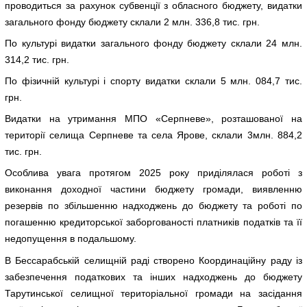
проводиться за рахунок субвенції з обласного бюджету, видатки
загального фонду бюджету склали 2 млн. 336,8 тис. грн.
По культурі видатки загального фонду бюджету склали 24 млн.
314,2 тис. грн.
По фізичній культурі і спорту видатки склали 5 млн. 084,7 тис.
грн.
Видатки на утримання МПО «Серпневе», розташованої на
території селища Серпневе та села Ярове, склали 3млн. 884,2
тис. грн.
Особлива увага протягом 2025 року приділялася роботі з
виконання доходної частини бюджету громади, виявленню
резервів по збільшенню надходжень до бюджету та роботі по
погашенню кредиторської заборгованості платників податків та її
недопущення в подальшому.
В Бессарабській селищній раді створено Координаційну раду із
забезпечення податкових та інших надходжень до бюджету
Тарутинської селищної територіальної громади на засідання