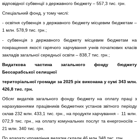
відповідної субвенції з державного бюджету – 557,3 тис. грн.
Спеціальний фонд, у тому числі:
- освітня субвенція з державного бюджету місцевим бюджетам –
1 млн. 578,9 тис. грн.;
- субвенція з державного бюджету місцевим бюджетам на
покращення якості гарячого харчування учнів початкових класів
закладів загальної середньої освіти – 838,7 тис. грн.;
Видаткова частина загального фонду бюджету
Бессараб
ської селищної
територіальної громади за 202
5
рік виконана у сумі
343 млн.
42
6
,8
тис. грн.
Обсяг видатків загального фонду бюджету на оплату праці з
нарахуваннями працівників бюджетних установ звітного періоду
склав 232 млн. 433,1 тис. грн., на продукти харчування - 11 млн.
072,9 тис. грн., на оплату комунальних послуг та енергоносіїв –
21 млн. 340 тис. грн.
По апарату управління видатки склали 46 млн.348 тис. грн.