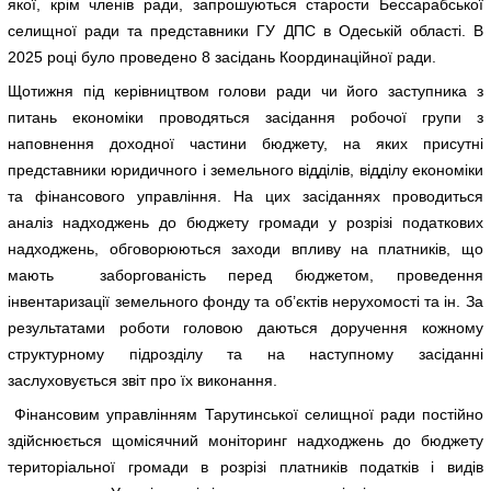
якої, крім членів ради, запрошуються старости Бессарабської
селищної ради та представники ГУ ДПС в Одеській області. В
2025 році було проведено 8 засідань Координаційної ради.
Щотижня під керівництвом голови ради чи його заступника з
питань економіки проводяться засідання робочої групи з
наповнення доходної частини бюджету, на яких присутні
представники юридичного і земельного відділів, відділу економіки
та фінансового управління. На цих засіданнях проводиться
аналіз надходжень до бюджету громади у розрізі податкових
надходжень, обговорюються заходи впливу на платників, що
мають заборгованість перед бюджетом, проведення
інвентаризації земельного фонду та об’єктів нерухомості та ін. За
результатами роботи головою даються доручення кожному
структурному підрозділу та на наступному засіданні
заслуховується звіт про їх виконання.
Фінансовим управлінням Тарутинської селищної ради постійно
здійснюється щомісячний моніторинг надходжень до бюджету
територіальної громади в розрізі платників податків і видів