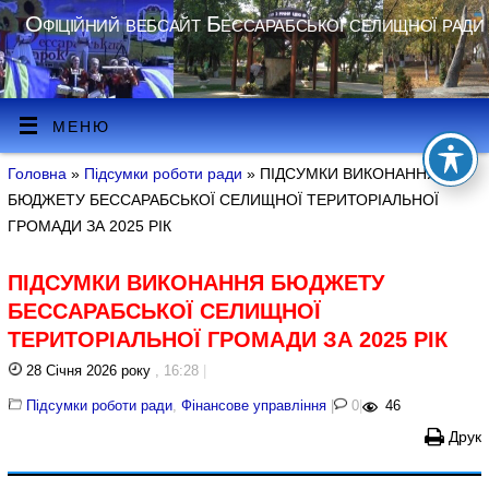
Офіційний вебсайт Бессарабської селищної ради
МЕНЮ
Головна
»
Підсумки роботи ради
» ПІДСУМКИ ВИКОНАННЯ
БЮДЖЕТУ БЕССАРАБСЬКОЇ СЕЛИЩНОЇ ТЕРИТОРІАЛЬНОЇ
ГРОМАДИ ЗА 2025 РІК
ПІДСУМКИ ВИКОНАННЯ БЮДЖЕТУ
БЕССАРАБСЬКОЇ СЕЛИЩНОЇ
ТЕРИТОРІАЛЬНОЇ ГРОМАДИ ЗА 2025 РІК
28 Січня 2026 року
, 16:28
|
Підсумки роботи ради
,
Фінансове управління
|
0
|
46
Друк