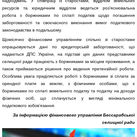
надходжень. У співпраці із старостами, відділом земельних
ресурсів та юридичним відділом ведеться роз’яснювальна
робота з боржниками по сплаті податків щодо погашення
заборгованості та своєчасного виконання вимог податкового
законодавства в подальшому.
Щомісячно фінансовим управлінням спільно зі старостами
опрацьовуються дані по кредиторській заборгованості, що
надаються ДПС України, на підставі цих даних представники
селищної ради працюють з боржниками за місцем проживання, а
також приймаються рішення про ведення претензійної роботи.
Особлива увага приділяється роботі з боржниками зі сплати за
орендної плати за землю, з фізичними особами, що є
боржниками по сплаті земельного податку та податку на доходи
фізичних осіб, що сплачується у вигляді мінімального
податкового зобов’язання.
За інформацією фінансового управління Бессарабської
селищної ради