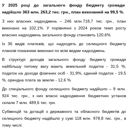
У 2025 році д
о загального фонду бюджету громади
надійшло 3
6
3
млн.
263
,
2
тис. грн., план виконан
ий
на
99
,
5
%.
З них власних надходжень – 246 млн.718,7 тис. грн., план
виконано на 102,1%. У порівнянні з 2024 роком темп росту
власних надходжень загального фонду становить 120,6%.
Із 36 видів платежів, що надходять до селищного бюджету
планові показники виконані по всім видам надходжень.
В структурі доходів загального фонду бюджету громади
найбільшу питому вагу мають земельний податок - 31,5 %,
податок на доходи фізичних осіб - 31,9%, єдиний податок - 19,5
%, орендна плата за землю - 12,6 %.
До спеціального фонду селищного бюджету надійшло – 9 млн.
924 тис. грн., з них власні надходження бюджетних установ
склали 7 млн. 489,6 тис. грн.
Субвенцій та дотацій з державного та обласного бюджетів до
селищного бюджету надійшло у сумі 118 млн. 978,8 тис. грн., в
тому числі: