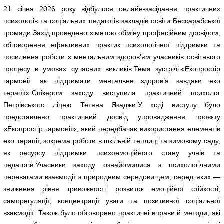
21 січня 2026 року відбулося онлайн-засідання практичних
психологів та соціальних педагогів закладів освіти Бессарабської
громади.Захід проведено з метою обміну професійним досвідом,
обговорення ефективних практик психологічної підтримки та
посилення роботи з ментальним здоров’ям учасників освітнього
процесу в умовах сучасних викликів.Тема зустрічі:«Екопростір
гармонії: як підтримати ментальне здоров’я завдяки еко
терапії».Спікером заходу виступила практичний психолог
Петрівського ліцею Тетяна Язаджи.У ході виступу було
представлено практичний досвід упровадження проєкту
«Екопростір гармонії», який передбачає використання елементів
еко терапії, зокрема роботи в шкільній теплиці та зимовому саду,
як ресурсу підтримки психоемоційного стану учнів та
педагогів.Учасники заходу ознайомилися з психологічними
перевагами взаємодії з природним середовищем, серед яких —
зниження рівня тривожності, розвиток емоційної стійкості,
саморегуляції, концентрації уваги та позитивної соціальної
взаємодії. Також було обговорено практичні вправи й методи, які