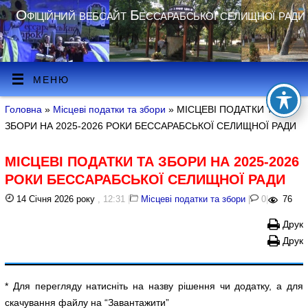
Офіційний вебсайт Бессарабської селищної ради
МЕНЮ
Головна
»
Місцеві податки та збори
» МІСЦЕВІ ПОДАТКИ ТА
ЗБОРИ НА 2025-2026 РОКИ БЕССАРАБСЬКОЇ СЕЛИЩНОЇ РАДИ
МІСЦЕВІ ПОДАТКИ ТА ЗБОРИ НА 2025-2026
РОКИ БЕССАРАБСЬКОЇ СЕЛИЩНОЇ РАДИ
14 Січня 2026 року
, 12:31
|
Місцеві податки та збори
|
0
|
76
Друк
Друк
* Для перегляду натисніть на назву рішення чи додатку, а для
скачування файлу на “Завантажити”