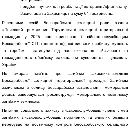
придбані путівки для реабілітації ветеранів Афганістану,
Захисників та Захисниць на суму 64 тис.гривень.
Рішеннями сесій Бессарабської селищної ради звання
«Почесний громадянин Тарутинської селищної територіальної
громади» у 2025 році присвоєно 7 військовослужбовцям
Бессарабської СТГ (посмертно), які виявили особисту мужність
та героїзм і загинули під час виконання військового та
громадянського обов’язку, захищаючи суверенітет і цілісність
України.
Не вмирає пам’ять про загиблих захисників-земляків
Бессарабської селищної територіальної громади. Загиблим
захисникам в селищі Бессарабське встановлені меморіальні
дошки, завершується реконструкція меморіального комплексу
загиблим землякам.
Питання соціального захисту військовослужбовців, членів сімей
загиблих військовослужбовців, поранених та зниклих безвісти
перебуває на постійному контролі Бессарабського селищного