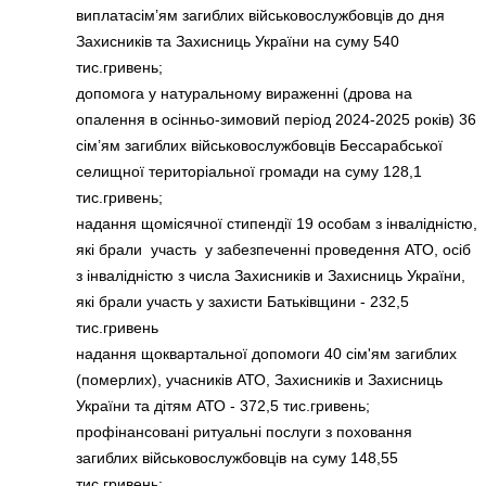
виплатасім’ям загиблих військовослужбовців до дня
Захисників та Захисниць України на суму 540
тис.гривень;
допомога у натуральному вираженні (дрова на
опалення в осінньо-зимовий період 2024-2025 років) 36
сім’ям загиблих військовослужбовців Бессарабської
селищної територіальної громади на суму 128,1
тис.гривень;
надання щомісячної стипендії 19 особам з інвалідністю,
які брали участь у забезпеченні проведення АТО, осіб
з інвалідністю з числа Захисників и Захисниць України,
які брали участь у захисти Батьківщини - 232,5
тис.гривень
надання щоквартальної допомоги 40 сім'ям загиблих
(померлих), учасників АТО, Захисників и Захисниць
України та дітям АТО - 372,5 тис.гривень;
профінансовані ритуальні послуги з поховання
загиблих військовослужбовців на суму 148,55
тис.гривень;