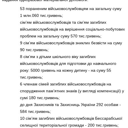
53 пораненим військовослужбовцям на загальну суму
1 млн.060 тис.гривень;
сім’ям військовослужбовців та сім’ям загиблих
військовослужбовців на вирішення соціально-побутових
проблем на загальну суму 570 тис.гривень;
9 сім’ям військовослужбовців зниклих безвісти на суму
90 тис.гривень;
8 сім’ям з дітьми шкільного віку загиблих
військовослужбовців для підготовки до навчального
року: 5000 гривень на кожну дитину - на суму 55
тис.гривень;
6 членам сімей загиблих військовослужбовців на
спорудження пам’ятних знаків (у вигляді компенсації) у
сумі 180 тис.гривень;
до дня Захисників та Захисниць України 292 особам -
584 тис.гривень;
10 сім’ям загиблих військовослужбовців Бессарабської
селищної територіальної громади - 200 тис.гривень;