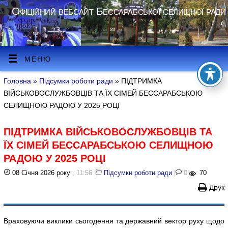
Офіційний вебсайт Бессарабської селищної ради
МЕНЮ
Головна
»
Підсумки роботи ради
» ПІДТРИМКА
ВІЙСЬКОВОСЛУЖБОВЦІВ ТА ЇХ СІМЕЙ БЕССАРАБСЬКОЮ
СЕЛИЩНОЮ РАДОЮ У 2025 РОЦІ
ПІДТРИМКА ВІЙСЬКОВОСЛУЖБОВЦІВ ТА
ЇХ СІМЕЙ БЕССАРАБСЬКОЮ СЕЛИЩНОЮ
РАДОЮ У 2025 РОЦІ
08 Січня 2026 року
, 11:56
|
Підсумки роботи ради
|
0
|
70
Друк
Враховуючи виклики сьогодення та державний вектор руху щодо