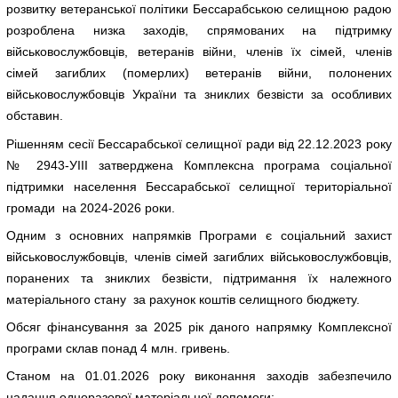
розвитку ветеранської політики Бессарабською селищною радою
розроблена низка заходів, спрямованих на підтримку
військовослужбовців, ветеранів війни, членів їх сімей, членів
сімей загиблих (померлих) ветеранів війни, полонених
військовослужбовців України та зниклих безвісти за особливих
обставин.
Рішенням сесії Бессарабської селищної ради від 22.12.2023 року
№ 2943-УІІІ затверджена Комплексна програма соціальної
підтримки населення Бессарабської селищної територіальної
громади на 2024-2026 роки.
Одним з основних напрямків Програми є соціальний захист
військовослужбовців, членів сімей загиблих військовослужбовців,
поранених та зниклих безвісти, підтримання їх належного
матеріального стану за рахунок коштів селищного бюджету.
Обсяг фінансування за 2025 рік даного напрямку Комплексної
програми склав понад 4 млн. гривень.
Станом на 01.01.2026 року виконання заходів забезпечило
надання одноразової матеріальної допомоги: