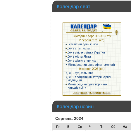
Календар свят
Календар новин
Серпень 2024
Пн
Вт
Ср
Чт
Пт
Сб
Нд