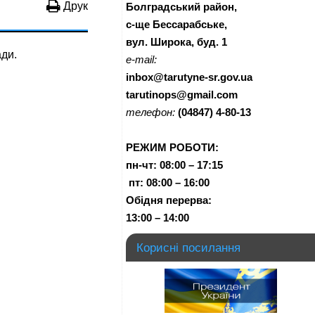
Друк
Болградський район,
с-ще Бессарабське,
вул. Широка, буд. 1
ади.
e-mail:
inbox@tarutyne-sr.gov.ua
tarutinops@gmail.com
телефон:
(04847) 4-80-13
РЕЖИМ РОБОТИ:
пн-чт:
08:00 – 17:15
п
т:
08:00 – 16:00
Обідня перерва:
13:00 – 14:00
Корисні посилання