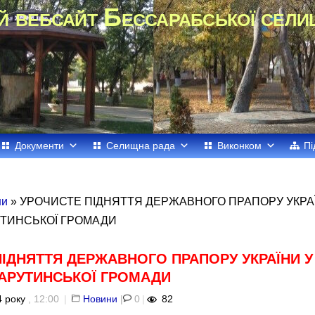
й вебсайт Бессарабської сели
Документи
Селищна рада
Виконком
Пі
ни
» УРОЧИСТЕ ПІДНЯТТЯ ДЕРЖАВНОГО ПРАПОРУ УКРАЇ
УТИНСЬКОЇ ГРОМАДИ
ІДНЯТТЯ ДЕРЖАВНОГО ПРАПОРУ УКРАЇНИ У
ТАРУТИНСЬКОЇ ГРОМАДИ
 року
, 12:00
|
Новини
|
0
|
82