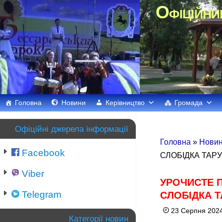
Офіційни
Головна
Новини
Керівництво
Громада
Офіційні джерела інформації
Головна
»
Нови
Facebook
СЛОБІДКА ТАР
Viber
УРОЧИСТЕ П
Telegram
СЛОБІДКА 
23 Серпня 2024
Категорії новин