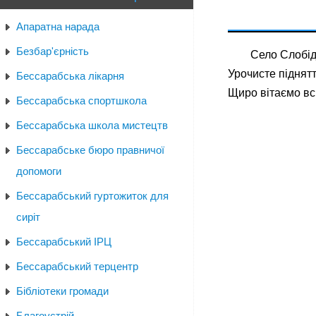
Апаратна нарада
Безбар'єрність
Село Слобід
Урочисте піднят
Бессарабська лікарня
Щиро вітаємо всі
Бессарабська спортшкола
Бессарабська школа мистецтв
Бессарабське бюро правничої
допомоги
Бессарабський гуртожиток для
сиріт
Бессарабський ІРЦ
Бессарабський терцентр
Бібліотеки громади
Благоустрій