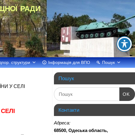
щної ради
дпор. структури
Інформація для ВПО
Пошук
Пошук
НИ У СЕЛІ
OK
Контакти
 СЕЛІ
Адреса:
68500, Одеська область,