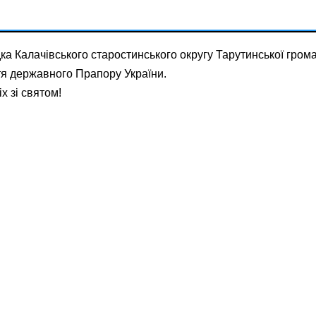
ка Калачівського старостинського округу Тарутинської гром
тя державного Прапору України.
х зі святом!