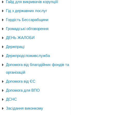
Гайд для викривачів корупціїї
Гід з державних послуг
Гордість Бессарабщини
Громадські обговорення
ДЕНЬ ЖАЛОБИ
Держпраці
Держпродспоживслужба
Допомога від благодійних фондів та
організацій
Допомога від ЄС
Допомога для ВПО
ДСНС
Засідання виконкому