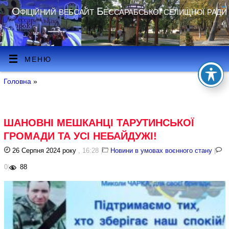
Офіційний вебсайт Бессарабської селищної ради
МЕНЮ
Головна
»
ШАНОВНІ МЕШКАНЦІ ТАРУТИНСЬКОЇ
ГРОМАДИ ТА УСІ НЕБАЙДУЖІ!
26 Серпня 2024 року
, 16:28
|
Новини в умовах воєнного стану
|
0
|
88