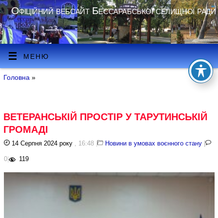
Офіційний вебсайт Бессарабської селищної ради
МЕНЮ
Головна
»
ВЕТЕРАНСЬКІЙ ПРОСТІР У ТАРУТИНСЬКІЙ
ГРОМАДІ
14 Серпня 2024 року
, 16:48
|
Новини в умовах воєнного стану
|
0
|
119