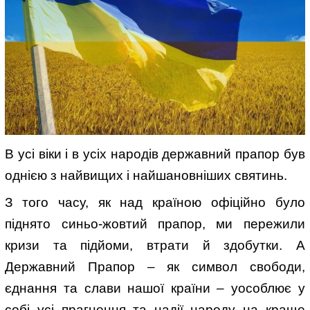
В усі віки і в усіх народів державний прапор був
однією з найвищих і найшановніших святинь.
З того часу, як над країною офіційно було
піднято синьо-жовтий прапор, ми пережили
кризи та підйоми, втрати й здобутки. А
Державний Прапор – як символ свободи,
єднання та слави нашої країни – уособлює у
собі усі прагнення та надії народу на краще