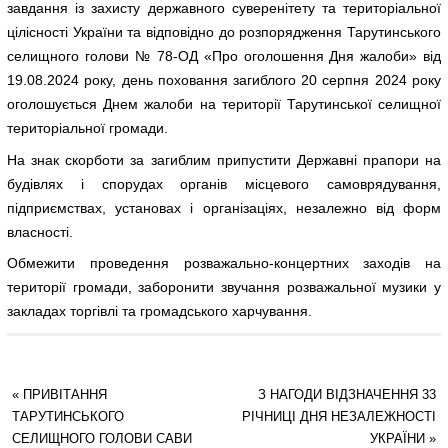
завдання із захисту державного суверенітету та територіальної
цілісності України та відповідно до розпорядження Тарутинського
селищного голови № 78-ОД «Про оголошення Дня жалоби» від
19.08.2024 року, день поховання загиблого 20 серпня 2024 року
оголошується Днем жалоби на території Тарутинської селищної
територіальної громади.
На знак скорботи за загиблим припустити Державні прапори на
будівлях і спорудах органів місцевого самоврядування,
підприємствах, установах і організаціях, незалежно від форм
власності.
Обмежити проведення розважально-концертних заходів на
території громади, заборонити звучання розважальної музики у
закладах торгівлі та громадського харчування.
«
ПРИВІТАННЯ
З НАГОДИ ВІДЗНАЧЕННЯ 33
ТАРУТИНСЬКОГО
РІЧНИЦІ ДНЯ НЕЗАЛЕЖНОСТІ
СЕЛИЩНОГО ГОЛОВИ САВИ
УКРАЇНИ
»