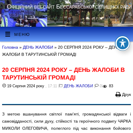
Офіційний вебсайт Бессарабської селищної ради
МЕНЮ
Головна
»
ДЕНЬ ЖАЛОБИ
» 20 СЕРПНЯ 2024 РОКУ – ДЕНЬ
ЖАЛОБИ В ТАРУТИНСЬКІЙ ГРОМАДІ
20 СЕРПНЯ 2024 РОКУ – ДЕНЬ ЖАЛОБИ В
ТАРУТИНСЬКІЙ ГРОМАДІ
19 Серпня 2024 року
, 17:11
|
ДЕНЬ ЖАЛОБИ
|
0
|
83
Друк
З метою вшанування світлої пам'яті, громадянської відваги і
самовідданості, сили духу, стійкості та героїчного подвигу ЧАРКА
МИКОЛИ ОЛЕГОВИЧА, полеглого під час виконання бойового