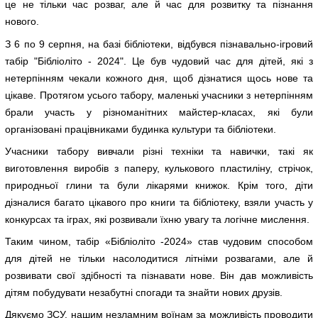
це не тільки час розваг, але й час для розвитку та пізнання
нового.
З 6 по 9 серпня, на базі бібліотеки, відбувся пізнавально-ігровий
табір "Бібліоліто - 2024". Це був чудовий час для дітей, які з
нетерпінням чекали кожного дня, щоб дізнатися щось нове та
цікаве. Протягом усього табору, маленькі учасники з нетерпінням
брали участь у різноманітних майстер-класах, які були
організовані працівниками будинка культури та бібліотеки.
Учасники табору вивчали різні техніки та навички, такі як
виготовлення виробів з паперу, кулькового пластиліну, стрічок,
природньої глини та були лікарями книжок. Крім того, діти
дізналися багато цікавого про книги та бібліотеку, взяли участь у
конкурсах та іграх, які розвивали їхню увагу та логічне мислення.
Таким чином, табір «Бібліоліто -2024» став чудовим способом
для дітей не тільки насолодитися літніми розвагами, але й
розвивати свої здібності та пізнавати нове. Він дав можливість
дітям побудувати незабутні спогади та знайти нових друзів.
Дякуємо ЗСУ, нашим незламним воїнам за можливість проводити