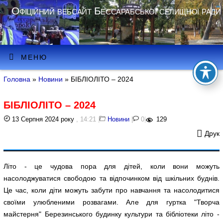
Офіційний вебсайт Бессарабської селищної ради
МЕНЮ
Головна
»
Новини
» БІБЛІОЛІТО – 2024
БІБЛІОЛІТО – 2024
13 Серпня 2024 року
, 14:21
|
Новини
|
0
|
129
Друк
Літо - це чудова пора для дітей, коли вони можуть
насолоджуватися свободою та відпочинком від шкільних буднів.
Це час, коли діти можуть забути про навчання та насолодитися
своїми улюбленими розвагами. Але для гуртка "Творча
майстерня" Березинського будинку культури та бібліотеки літо -