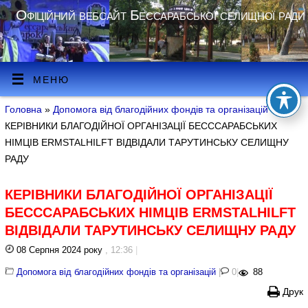
Офіційний вебсайт Бессарабської селищної ради
МЕНЮ
Головна
»
Допомога від благодійних фондів та організацій
»
КЕРІВНИКИ БЛАГОДІЙНОЇ ОРГАНІЗАЦІЇ БЕСССАРАБСЬКИХ
НІМЦІВ ERMSTALHILFT ВІДВІДАЛИ ТАРУТИНСЬКУ СЕЛИЩНУ
РАДУ
КЕРІВНИКИ БЛАГОДІЙНОЇ ОРГАНІЗАЦІЇ
БЕСССАРАБСЬКИХ НІМЦІВ ERMSTALHILFT
ВІДВІДАЛИ ТАРУТИНСЬКУ СЕЛИЩНУ РАДУ
08 Серпня 2024 року
, 12:36
|
Допомога від благодійних фондів та організацій
|
0
|
88
Друк