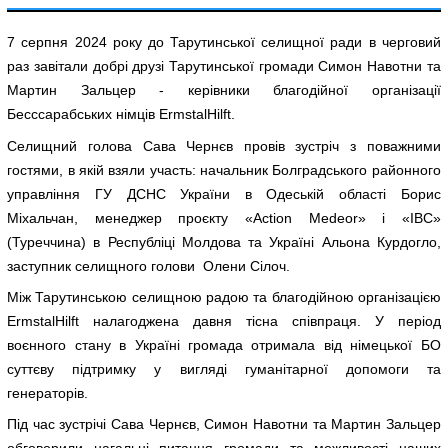
7 серпня 2024 року до Тарутинської селищної ради в черговий
раз завітали добрі друзі Тарутинської громади Симон Навотни та
Мартин Зальцер - керівники благодійної організації
Бесссарабських німців ErmstalHilft.
Селищний голова Сава Чернєв провів зустріч з поважними
гостями, в якій взяли участь: начальник Болградського районного
управління ГУ ДСНС України в Одеській області Борис
Міхальчан, менеджер проєкту «Action Medeor» і «IBC»
(Туреччина) в Республіці Молдова та Україні Альона Курдогло,
заступник селищного голови Олени Сілоч.
Між Тарутинською селищною радою та благодійною організацією
ErmstalHilft налагоджена давня тісна співпраця. У період
воєнного стану в Україні громада отримала від німецької БО
суттєву підтримку у вигляді гуманітарної допомоги та
генераторів.
Під час зустрічі Сава Чернєв, Симон Навотни та Мартин Зальцер
обговорили нагальні питання громади та можливості наших