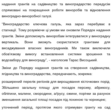
надання грантів на садівництво та виноградарство передусім
спрямовані на покращення роботи виноробів та відновлення
виноградно-виноробної галузі.
“Виноградарство ключова галузь, яка зараз перебуває в
стагнації. Тому розуміючи ці умови ми оновили Порядок надання
грантів. Зміни допоможуть виноробам інтегруватися у виноградну
вертикаль. Вони зможуть скористатися грантами для
висаджування власних виноградників. Ми також виключили
обов'язкову вимогу встановлення системи зрошення та
водозабору для винограду”, - наголосив Тарас Висоцький.
Зміни до Порядку надання грантів на створення садівництва,
ягідництва та виноградарства, передчачають, зокрема:
розширений перелік регіонів для вирощування кісточкових порід.
Збільшено загальну площу для посадок персику, абрикосу,
обліпихи, малини, смородини, аґрусу, ожини, порічки за рахунок
зменшення загальної площі посадок під лохиною та чорницею;
уточнений період, протягом якого отримувач гранту на сад