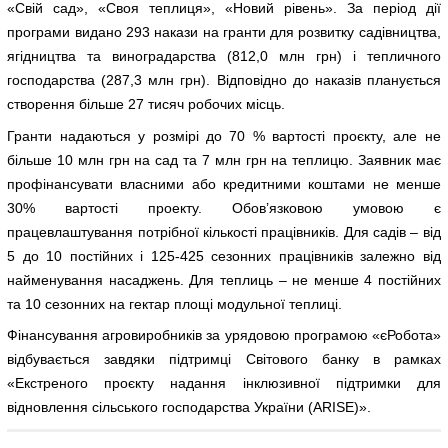
«Свій сад», «Своя теплиця», «Новий рівень». За період дії
програми видано 293 накази на гранти для розвитку садівництва,
ягідництва та виноградарства (812,0 млн грн) і тепличного
господарства (287,3 млн грн). Відповідно до наказів планується
створення більше 27 тисяч робочих місць.
Гранти надаються у розмірі до 70 % вартості проєкту, але не
більше 10 млн грн на сад та 7 млн грн на теплицю. Заявник має
профінансувати власними або кредитними коштами не менше
30% вартості проекту. Обов’язковою умовою є
працевлаштування потрібної кількості працівників. Для садів – від
5 до 10 постійних і 125-425 сезонних працівників залежно від
найменування насаджень. Для теплиць – не менше 4 постійних
та 10 сезонних на гектар площі модульної теплиці.
Фінансування агровиробників за урядовою програмою «єРобота»
відбувається завдяки підтримці Світового банку в рамках
«Екстреного проєкту надання інклюзивної підтримки для
відновлення сільського господарства України (ARISE)».