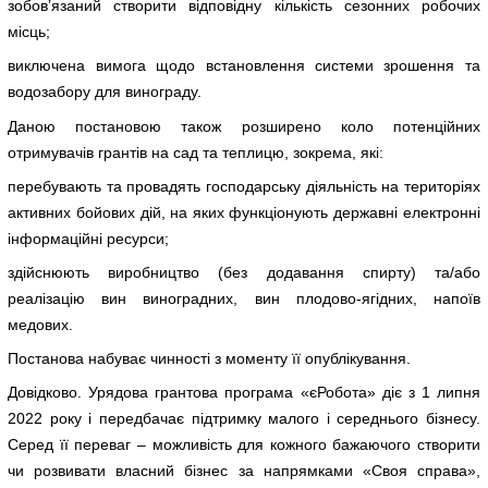
зобов’язаний створити відповідну кількість сезонних робочих
місць;
виключена вимога щодо встановлення системи зрошення та
водозабору для винограду.
Даною постановою також розширено коло потенційних
отримувачів грантів на сад та теплицю, зокрема, які:
перебувають та провадять господарську діяльність на територіях
активних бойових дій, на яких функціонують державні електронні
інформаційні ресурси;
здійснюють виробництво (без додавання спирту) та/або
реалізацію вин виноградних, вин плодово-ягідних, напоїв
медових.
Постанова набуває чинності з моменту її опублікування.
Довідково. Урядова грантова програма «єРобота» діє з 1 липня
2022 року і передбачає підтримку малого і середнього бізнесу.
Серед її переваг – можливість для кожного бажаючого створити
чи розвивати власний бізнес за напрямками «Своя справа»,