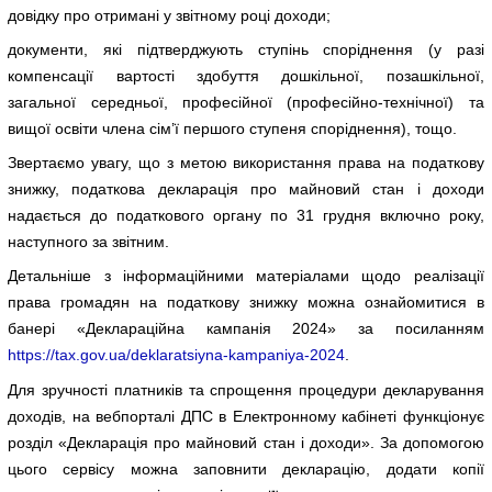
довідку про отримані у звітному році доходи;
документи, які підтверджують ступінь споріднення (у разі
компенсації вартості здобуття дошкільної, позашкільної,
загальної середньої, професійної (професійно-технічної) та
вищої освіти члена сім’ї першого ступеня споріднення), тощо.
Звертаємо увагу, що з метою використання права на податкову
знижку, податкова декларація про майновий стан і доходи
надається до податкового органу по 31 грудня включно року,
наступного за звітним.
Детальніше з інформаційними матеріалами щодо реалізації
права громадян на податкову знижку можна ознайомитися в
банері «Деклараційна кампанія 2024» за посиланням
https://tax.gov.ua/deklaratsiyna-kampaniya-2024
.
Для зручності платників та спрощення процедури декларування
доходів, на вебпорталі ДПС в Електронному кабінеті функціонує
розділ «Декларація про майновий стан і доходи». За допомогою
цього сервісу можна заповнити декларацію, додати копії