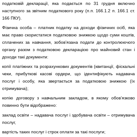
податковій декларації, яка подається по 31 грудня включно
наступного за звітним податкового року (п.п. 166.1.2 п. 166.1 ст.
166 ПКУ).
Фізична особа – платник податку на доходи фізичних осіб, яка
має право скористатися податковою знижкою щодо суми коштів,
сплачених за навчання, зобов’язана подати до контролюючого
органу разом з податковою декларацією про майновий стан і
доходи такі документи:
копії платіжних та розрахункових документів (квитанції, фіскальні
чеки, прибуткові касові ордери, що ідентифікують надавача
послуг і особу, яка звертається за податковою знижкою (їх
отримувача);
копію договору з навчальним закладом, в якому обов’язково
повинно бути відображено:
заклад освіти – надавача послуг і здобувача освіти – отримувача
послуг,
вартість таких послуг і строк оплати за такі послуги;