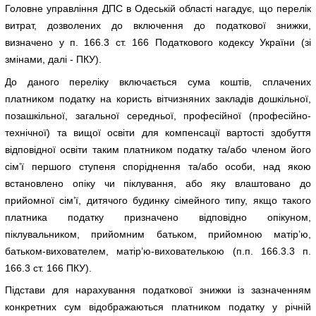
Головне управління ДПС в Одеській області нагадує, що перелік
витрат, дозволених до включення до податкової знижки,
визначено у п. 166.3 ст. 166 Податкового кодексу України (зі
змінами, далі - ПКУ).
До даного переліку включається сума коштів, сплачених
платником податку на користь вітчизняних закладів дошкільної,
позашкільної, загальної середньої, професійної (професійно-
технічної) та вищої освіти для компенсації вартості здобуття
відповідної освіти таким платником податку та/або членом його
сім’ї першого ступеня споріднення та/або особи, над якою
встановлено опіку чи піклування, або яку влаштовано до
прийомної сім’ї, дитячого будинку сімейного типу, якщо такого
платника податку призначено відповідно опікуном,
піклувальником, прийомним батьком, прийомною матір’ю,
батьком-вихователем, матір’ю-вихователькою (п.п. 166.3.3 п.
166.3 ст. 166 ПКУ).
Підстави для нарахування податкової знижки із зазначенням
конкретних сум відображаються платником податку у річній