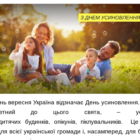
нь вересня Україна відзначає День усиновлення.
етний до цього свята, – усино
дитячих будинків, опікунів, піклувальників. Ц
ля всієї української громади і, насамперед, для ба