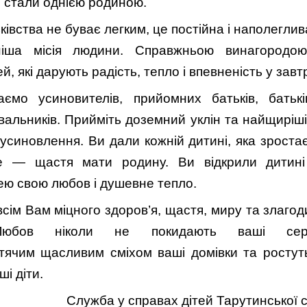
і стали однією родиною.
івства не буває легким, це постійна і наполеглив
ніша місія людини. Справжньою винагородо
й, які дарують радість, тепло і впевненість у зав
ємо усиновителів, прийомних батьків, батьків
лувальників. Прийміть доземний уклін та найщиріш
усиновлення. Ви дали кожній дитині, яка зростає 
е — щастя мати родину. Ви відкрили дитині
ею свою любов і душевне тепло.
сім Вам міцного здоров’я, щастя, миру та злагод
Любов ніколи не покидають ваші с
тячим щасливим сміхом ваші домівки та ростут
і діти.
Служба у справах дітей Тарутинської 