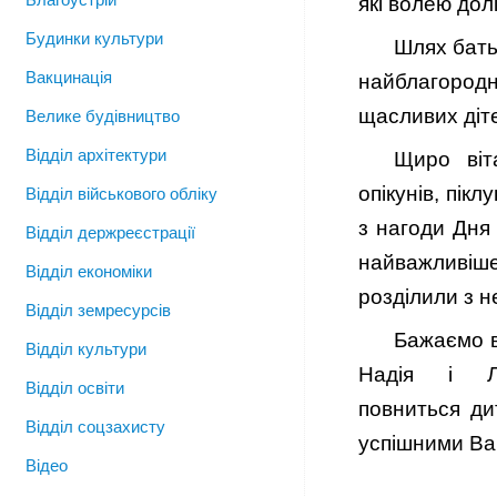
які волею дол
Будинки культури
Шлях батьк
Вакцинація
найблагород
щасливих діте
Велике будівництво
Відділ архітектури
Щиро віта
опікунів, пік
Відділ військового обліку
з нагоди Дня 
Відділ держреєстрації
найважливіш
Відділ економіки
розділили з н
Відділ земресурсів
Бажаємо в
Відділ культури
Надія і 
Відділ освіти
повниться ди
Відділ соцзахисту
успішними Ваш
Відео