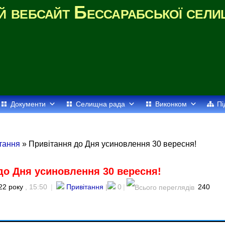
й вебсайт Бессарабської сели
Документи
Селищна рада
Виконком
Пі
тання
» Привітання до Дня усиновлення 30 вересня!
до Дня усиновлення 30 вересня!
22 року
, 15:50
|
Привітання
|
0
|
240