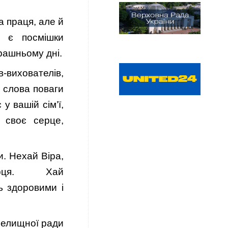
а праця, але й
ю є посмішки
трашньому дні.
-вихователів,
і слова поваги
у вашій сім’ї,
 своє серце,
и. Нехай Віра,
ерця. Хай
ь здоровими і
селищної ради