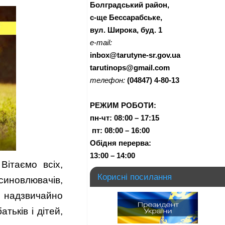
Болградський район,
с-ще Бессарабське,
вул. Широка, буд. 1
e-mail:
inbox@tarutyne-sr.gov.ua
tarutinops@gmail.com
телефон:
(04847) 4-80-13
РЕЖИМ РОБОТИ:
пн-чт:
08:00 – 17:15
п
т:
08:00 – 16:00
Обідня перерва:
13:00 – 14:00
 Вітаємо всіх,
Корисні посилання
влювачів,
е надзвичайно
тьків і дітей,