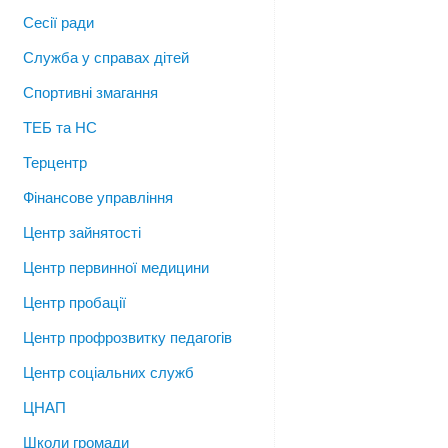
Сесії ради
Служба у справах дітей
Спортивні змагання
ТЕБ та НС
Терцентр
Фінансове управління
Центр зайнятості
Центр первинної медицини
Центр пробації
Центр профрозвитку педагогів
Центр соціальних служб
ЦНАП
Школи громади