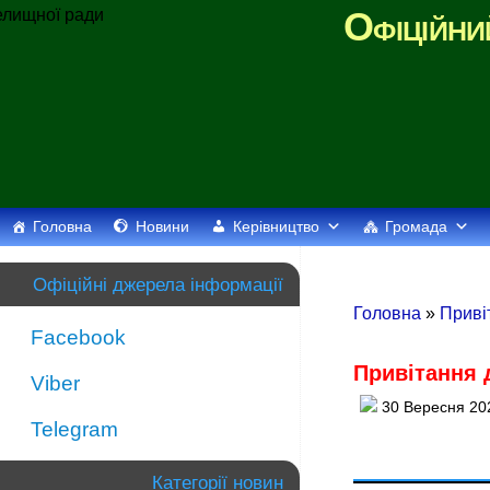
Офіційни
Головна
Новини
Керівництво
Громада
Офіційні джерела інформації
Головна
»
Приві
Facebook
Привітання 
Viber
30 Вересня 20
Telegram
Категорії новин