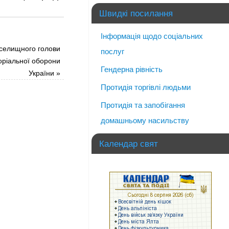
Швидкі посилання
Інформація щодо соціальних
 селищного голови
послуг
ріальної оборони
Гендерна рівність
України
»
Протидія торгівлі людьми
Протидія та запобігання
домашньому насильству
Календар свят