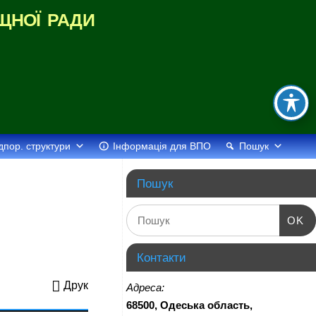
щної ради
дпор. структури
Інформація для ВПО
Пошук
Пошук
OK
Контакти
Друк
Адреса:
68500, Одеська область,