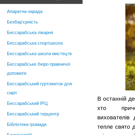
Апаратна нарада
Безбар'єрність
Бессарабська лікарня
Бессарабська спортшкола
Бессарабська школа мистецтв
Бессарабське бюро правничої
допомоги
Бессарабський гуртожиток для
сиріт
В останній де
Бессарабський ІРЦ
хто прич
Бессарабський терцентр
вихователів 
Бібліотеки громади
тепле свято д
Благоустрій