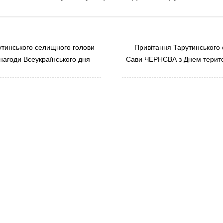
тинського селищного голови
Привітання Тарутинського
агоди Всеукраїнського дня
Сави ЧЕРНЄВА з Днем терито